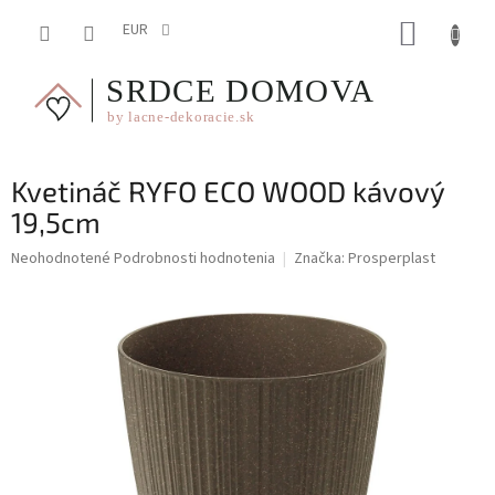
Prejsť
NÁKUP
na
EUR
obsah
KOŠÍK
Kvetináč RYFO ECO WOOD kávový
19,5cm
Priemerné
Neohodnotené
Podrobnosti hodnotenia
Značka:
Prosperplast
hodnotenie
produktu
je
0,0
z
5
hviezdičiek.