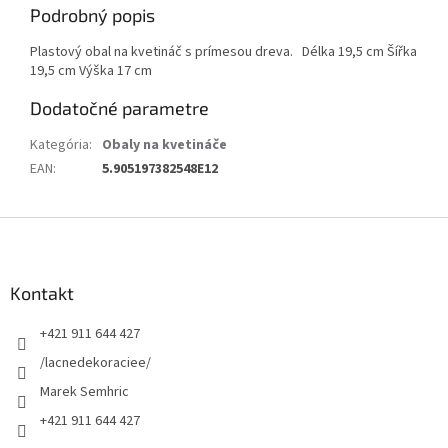
Podrobný popis
Plastový obal na kvetináč s prímesou dreva. Délka 19,5 cm Šířka
19,5 cm Výška 17 cm
Dodatočné parametre
Kategória
:
Obaly na kvetináče
EAN
:
5.905197382548E12
Z
á
p
ä
Kontakt
t
+421 911 644 427
i
e
/lacnedekoraciee/
Marek Semhric
+421 911 644 427