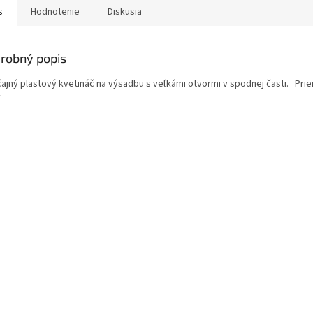
s
Hodnotenie
Diskusia
robný popis
ajný plastový kvetináč na výsadbu s veľkámi otvormi v spodnej časti. Pr
v