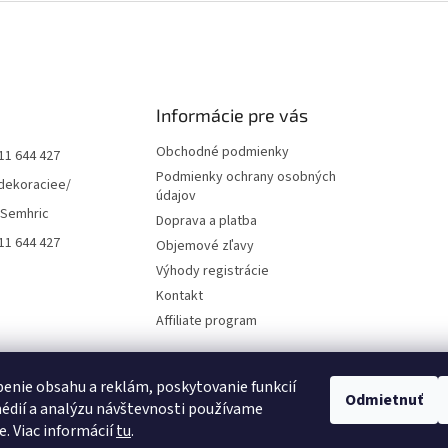
Informácie pre vás
Obchodné podmienky
11 644 427
Podmienky ochrany osobných
dekoraciee/
údajov
 Semhric
Doprava a platba
11 644 427
Objemové zľavy
Výhody registrácie
Kontakt
Affiliate program
enie obsahu a reklám, poskytovanie funkcií
Odmietnuť
édií a analýzu návštevnosti používame
e. Viac informácií
tu
.