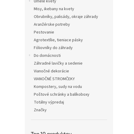
Umelé kvety
Misy, ikebany na kvety
Obrubníky, palisády, okraje záhrady
Aranžérske potreby
Pestovanie
Agrotextílie, tieniace pásky
Fóliovníky do záhrady
Do domácnosti
Záhradné lavičky a sedenie
Vianočné dekorácie
VIANOČNÉ STROMČEKY
Kompostery, sudy na vodu
Poštové schránky a balíkoboxy
Totálny výpredaj
Značky
Top 10 produktov