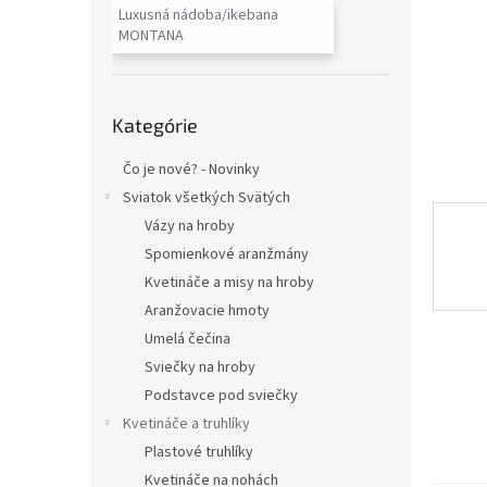
Luxusná nádoba/ikebana
MONTANA
Preskočiť
Kategórie
kategórie
Čo je nové? - Novinky
Sviatok všetkých Svätých
Vázy na hroby
Spomienkové aranžmány
Kvetináče a misy na hroby
Aranžovacie hmoty
Umelá čečina
Sviečky na hroby
Podstavce pod sviečky
Kvetináče a truhlíky
Plastové truhlíky
Kvetináče na nohách