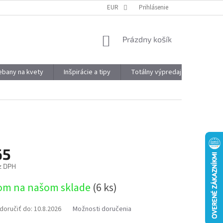
DOPRAVA A PLATBA
OBJEMOVÉ ZĽAVY
EUR
Prihlásenie
VÝHODY REGISTRÁCIE
NÁKUPNÝ
Prázdny košík
KOŠÍK
kebany na kvety
Inšpirácie a tipy
Totálny výpredaj
Značky
65
z DPH
ová
om na našom sklade
(6 ks)
oručiť do:
10.8.2026
Možnosti doručenia