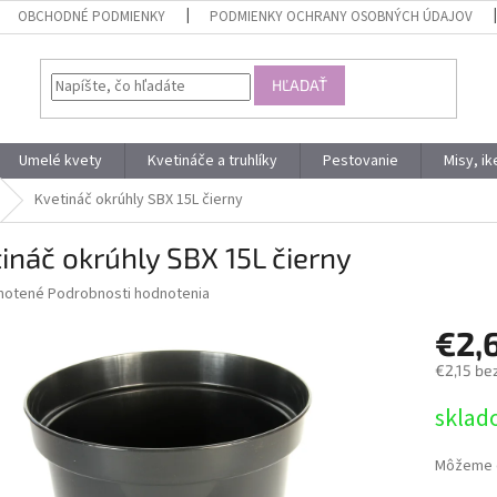
OBCHODNÉ PODMIENKY
PODMIENKY OCHRANY OSOBNÝCH ÚDAJOV
HĽADAŤ
Umelé kvety
Kvetináče a truhlíky
Pestovanie
Misy, i
Kvetináč okrúhly SBX 15L čierny
ináč okrúhly SBX 15L čierny
né
notené
Podrobnosti hodnotenia
nie
€2,
u
€2,15 be
Jednotk
sklad
cena:
iek.
Môžeme d