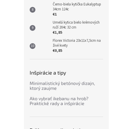
Černo-biela kytička Eukalyptup
34cm 124c
€1
Umelá kytica bielo krémových
ruží 204c 32 cm
€1,85
Florex Victoria 23x11x7,5cm na
živé kvety
€0,85
Inšpirácie a tipy
Minimalistický betónový dizajn,
ktorý zaujme
Ako vybrať ikebanu na hrob?
Praktické rady a inšpirácie