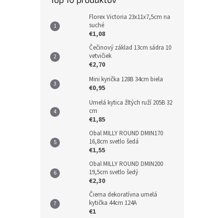
Florex Victoria 23x11x7,5cm na
suché
€1,08
Čečinový základ 13cm sádra 10
vetvičiek
€2,70
Mini kyrička 128B 34cm biela
€0,95
Umelá kytica žltých ruží 205B 32
cm
€1,85
Obal MILLY ROUND DMIN170
16,8cm svetlo šedá
€1,55
Obal MILLY ROUND DMIN200
19,5cm svetlo šedý
€2,30
Čierna dekoratívna umelá
kytička 44cm 124A
€1