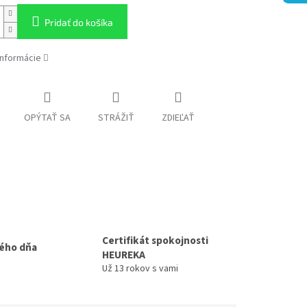
Pridať do košíka
informácie
OPÝTAŤ SA
STRÁŽIŤ
ZDIEĽAŤ
Certifikát spokojnosti
ého dňa
HEUREKA
Už 13 rokov s vami