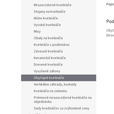
Popi
Mrazuvzdorné kvetináče
Stojany na kvetináče
Nízke kvetináče
Pod
Vysoké kvetináče
Obyč
Misy
litro
Obaly na kvetináče
Kvetináče s podmiskou
Závesné kvetináče
Keramické kvetináče
Drevené kvetináče
Vyvyšené záhony
Obyčajné kvetináče
Vertikálne záhrady, kaskády
Kvetináče na zeleninu
Prémiové mrazuvzdorné kvetináče na
objednávku
Sady kvetináčov za zvýhodené ceny