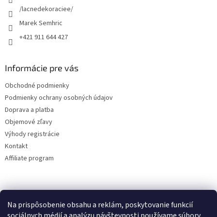
e
/lacnedekoraciee/
Marek Semhric
+421 911 644 427
Informácie pre vás
Obchodné podmienky
Podmienky ochrany osobných údajov
Doprava a platba
Objemové zľavy
Výhody registrácie
Kontakt
Affiliate program
Na prispôsobenie obsahu a reklám, poskytovanie funkcií
sociálnych médií a analýzu návštevnosti používame súbory