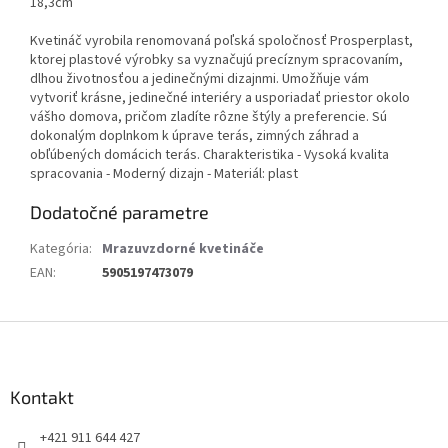
18,3cm
Kvetináč vyrobila renomovaná poľská spoločnosť Prosperplast,
ktorej plastové výrobky sa vyznačujú precíznym spracovaním,
dlhou životnosťou a jedinečnými dizajnmi. Umožňuje vám
vytvoriť krásne, jedinečné interiéry a usporiadať priestor okolo
vášho domova, pričom zladíte rôzne štýly a preferencie. Sú
dokonalým doplnkom k úprave terás, zimných záhrad a
obľúbených domácich terás. Charakteristika - Vysoká kvalita
spracovania - Moderný dizajn - Materiál: plast
Dodatočné parametre
Kategória
:
Mrazuvzdorné kvetináče
EAN
:
5905197473079
Z
á
p
ä
Kontakt
t
+421 911 644 427
i