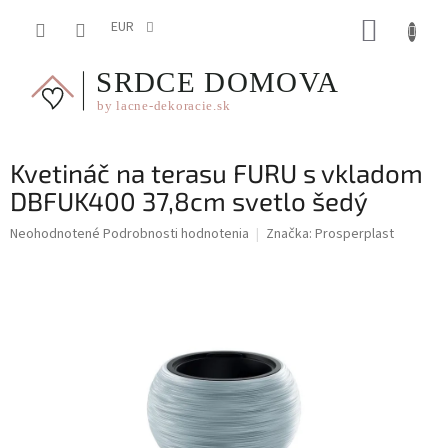
Prejsť
NÁKUP
na
EUR
obsah
KOŠÍK
Kvetináč na terasu FURU s vkladom
DBFUK400 37,8cm svetlo šedý
Priemerné
Neohodnotené
Podrobnosti hodnotenia
Značka:
Prosperplast
hodnotenie
produktu
je
0,0
z
5
hviezdičiek.