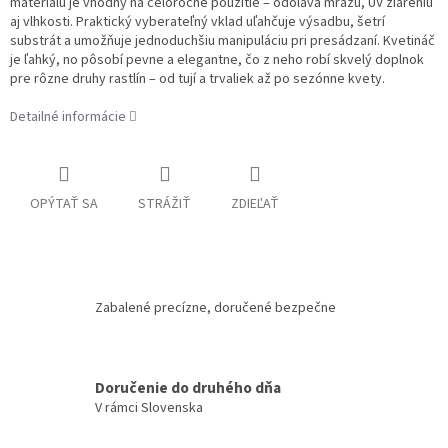
materiálu je vhodný na celoročné použitie – odoláva mrazu, UV žiareniu
aj vlhkosti. Praktický vyberateľný vklad uľahčuje výsadbu, šetrí
substrát a umožňuje jednoduchšiu manipuláciu pri presádzaní. Kvetináč
je ľahký, no pôsobí pevne a elegantne, čo z neho robí skvelý doplnok
pre rôzne druhy rastlín – od tují a trvaliek až po sezónne kvety.
Detailné informácie
OPÝTAŤ SA
STRÁŽIŤ
ZDIEĽAŤ
Zabalené precízne, doručené bezpečne
Doručenie do druhého dňa
V rámci Slovenska