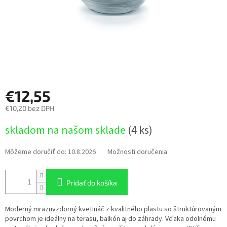
€12,55
€10,20 bez DPH
Jednotková
skladom na našom sklade
(4 ks)
cena:
Môžeme doručiť do:
10.8.2026
Možnosti doručenia
Pridať do košíka
Moderný mrazuvzdorný kvetináč z kvalitného plastu so štruktúrovaným
povrchom je ideálny na terasu, balkón aj do záhrady. Vďaka odolnému