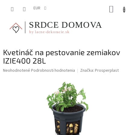
Prejsť
NÁKUP
na
EUR
obsah
KOŠÍK
Kvetináč na pestovanie zemiakov
IZIE400 28L
Priemerné
Neohodnotené
Podrobnosti hodnotenia
Značka:
Prosperplast
hodnotenie
produktu
je
0,0
z
5
hviezdičiek.