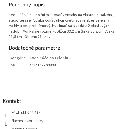
Podrobný popis
Kvetináč vám umožní pestovať zemiaky na vlastnom balkóne,
alebo terase. Vďaka konštrukcii kvetináča je zber zeleniny
rýchly a bezproblémový. Kvetináč sa skladá z 2 plastových
nádob. Vonkajšie rozmery: Dĺžka 39,2 cm Šírka 39,2 cm Výška
31,6 cm Objem: 28litrov
Dodatočné parametre
Kategória
:
Kvetináče na zeleninu
EAN
:
5905197289090
Z
á
p
ä
Kontakt
t
+421 911 644 427
i
e
/lacnedekoraciee/