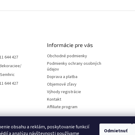
Informácie pre vás
Obchodné podmienky
11 644 427
Podmienky ochrany osobných
dekoraciee/
údajov
 Semhric
Doprava a platba
11 644 427
Objemové zľavy
Výhody registrácie
Kontakt
Affiliate program
enie obsahu a reklám, poskytovanie funkcií
Odmietnuť
édií a analýzu návštevnosti používame