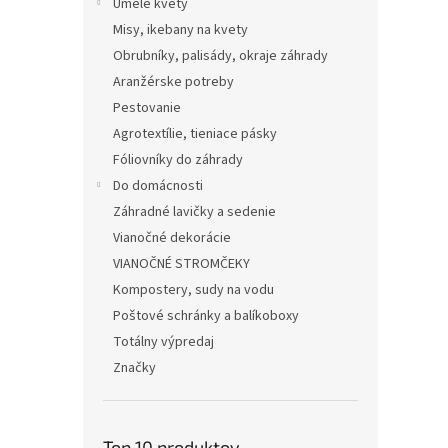
Umelé kvety
Misy, ikebany na kvety
Obrubníky, palisády, okraje záhrady
Aranžérske potreby
Pestovanie
Agrotextílie, tieniace pásky
Fóliovníky do záhrady
Do domácnosti
Záhradné lavičky a sedenie
Vianočné dekorácie
VIANOČNÉ STROMČEKY
Kompostery, sudy na vodu
Poštové schránky a balíkoboxy
Totálny výpredaj
Značky
Top 10 produktov