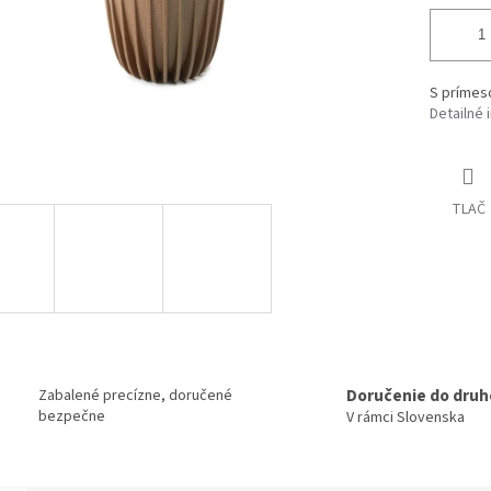
S prímes
Detailné 
TLAČ
Doručenie do druh
Zabalené precízne, doručené
bezpečne
V rámci Slovenska