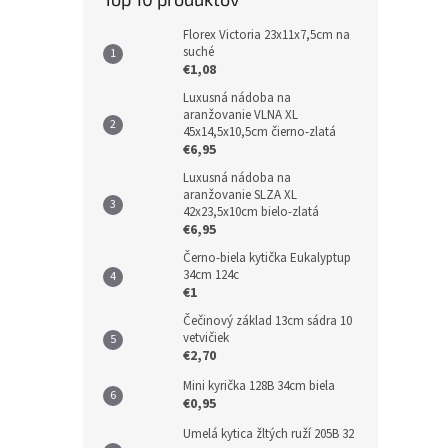
Florex Victoria 23x11x7,5cm na
suché
€1,08
Luxusná nádoba na
aranžovanie VLNA XL
45x14,5x10,5cm čierno-zlatá
€6,95
Luxusná nádoba na
aranžovanie SLZA XL
42x23,5x10cm bielo-zlatá
€6,95
Černo-biela kytička Eukalyptup
34cm 124c
€1
Čečinový základ 13cm sádra 10
vetvičiek
€2,70
Mini kyrička 128B 34cm biela
€0,95
Umelá kytica žltých ruží 205B 32