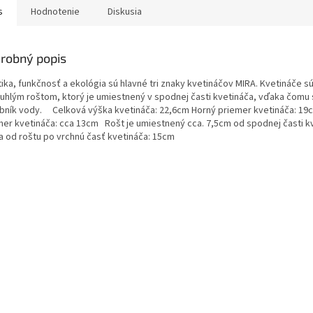
s
Hodnotenie
Diskusia
robný popis
tika, funkčnosť a ekológia sú hlavné tri znaky kvetináčov MIRA. Kvetináče s
ruhlým roštom, ktorý je umiestnený v spodnej časti kvetináča, vďaka čomu 
bník vody. Celková výška kvetináča: 22,6cm Horný priemer kvetináča: 1
mer kvetináča: cca 13cm Rošt je umiestnený cca. 7,5cm od spodnej časti k
a od roštu po vrchnú časť kvetináča: 15cm