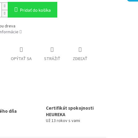
Pridať do košíka
ou dreva
informácie
OPÝTAŤ SA
STRÁŽIŤ
ZDIEĽAŤ
Certifikát spokojnosti
ého dňa
HEUREKA
Už 13 rokov s vami