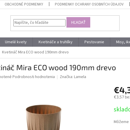
OBCHODNÉ PODMIENKY
PODMIENKY OCHRANY OSOBNÝCH ÚDAJOV
HĽADAŤ
Umelé kvety
Kvetináče a truhlíky
Pestovanie
Misy, i
Kvetináč Mira ECO wood 190mm drevo
tináč Mira ECO wood 190mm drevo
né
notené
Podrobnosti hodnotenia
Značka:
Lamela
nie
€4,
u
€3,57 be
Jednotk
sklad
cena:
iek.
Môžeme d