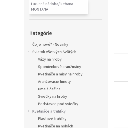
Luxusná nádoba/ikebana
MONTANA
Preskočiť
Kategórie
kategórie
Čo je nové? - Novinky
Sviatok všetkých Svätých
Vázy na hroby
Spomienkové aranžmány
Kvetináče a misy na hroby
Aranžovacie hmoty
Umelá čečina
Sviečky na hroby
Podstavce pod sviečky
Kvetináče a truhlíky
Plastové truhlíky
Kvetináče na nohách