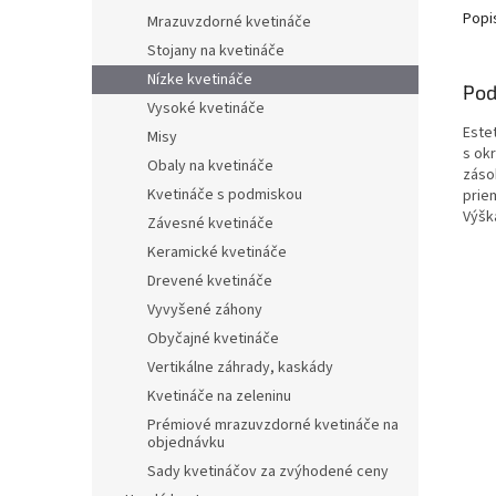
Popi
Mrazuvzdorné kvetináče
Stojany na kvetináče
Nízke kvetináče
Pod
Vysoké kvetináče
Este
Misy
s ok
Obaly na kvetináče
záso
Kvetináče s podmiskou
prie
Výšk
Závesné kvetináče
Keramické kvetináče
Drevené kvetináče
Vyvyšené záhony
Obyčajné kvetináče
Vertikálne záhrady, kaskády
Kvetináče na zeleninu
Prémiové mrazuvzdorné kvetináče na
objednávku
Sady kvetináčov za zvýhodené ceny