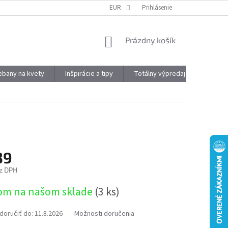
DOPRAVA A PLATBA
OBJEMOVÉ ZĽAVY
EUR
Prihlásenie
VÝHODY REGISTRÁCIE
NÁKUPNÝ
Prázdny košík
KOŠÍK
kebany na kvety
Inšpirácie a tipy
Totálny výpredaj
Značky
39
z DPH
ová
om na našom sklade
(3 ks)
oručiť do:
11.8.2026
Možnosti doručenia