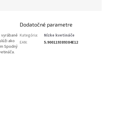
Dodatočné parametre
ú vyrábané
Kategória
:
Nízke kvetináče
slúži ako
EAN
:
5.900119389384E12
9cm Spodný
vetináča.