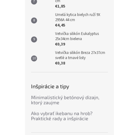
cm
€1,85
Umelá kytica bielych ruží 9X
2956A 44 cm
€4,45
Vetvička silikón Eukalyptus
25x34cm bielena
€0,39
Vetvička silikón Breza 27x37cm
svetlé a tmavé listy
€0,38
Inšpirácie a tipy
Minimalistický betónový dizajn,
ktorý zaujme
Ako vybrať ikebanu na hrob?
Praktické rady a inšpirácie