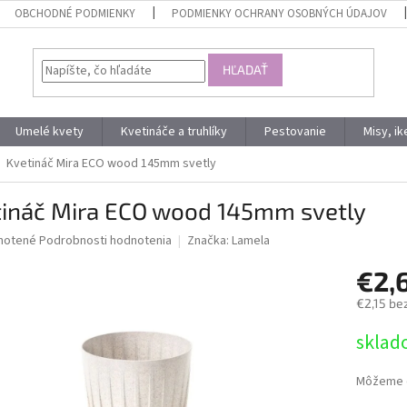
OBCHODNÉ PODMIENKY
PODMIENKY OCHRANY OSOBNÝCH ÚDAJOV
HĽADAŤ
Umelé kvety
Kvetináče a truhlíky
Pestovanie
Misy, i
Kvetináč Mira ECO wood 145mm svetly
tináč Mira ECO wood 145mm svetly
né
notené
Podrobnosti hodnotenia
Značka:
Lamela
nie
€2,
u
€2,15 be
Jednotk
sklad
cena:
iek.
Môžeme d