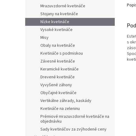
Popi
Mrazuvzdorné kvetináče
Stojany na kvetináče
Nízke kvetináče
Pod
Vysoké kvetináče
Este
Misy
s ok
Obaly na kvetináče
záso
Kvetináče s podmiskou
Spod
kvet
Závesné kvetináče
Keramické kvetináče
Drevené kvetináče
Vyvyšené záhony
Obyčajné kvetináče
Vertikálne záhrady, kaskády
Kvetináče na zeleninu
Prémiové mrazuvzdorné kvetináče na
objednávku
Sady kvetináčov za zvýhodené ceny