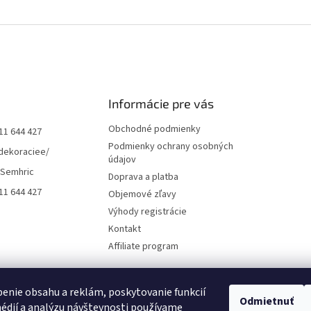
Informácie pre vás
Obchodné podmienky
11 644 427
Podmienky ochrany osobných
dekoraciee/
údajov
 Semhric
Doprava a platba
11 644 427
Objemové zľavy
Výhody registrácie
Kontakt
Affiliate program
enie obsahu a reklám, poskytovanie funkcií
Odmietnuť
édií a analýzu návštevnosti používame