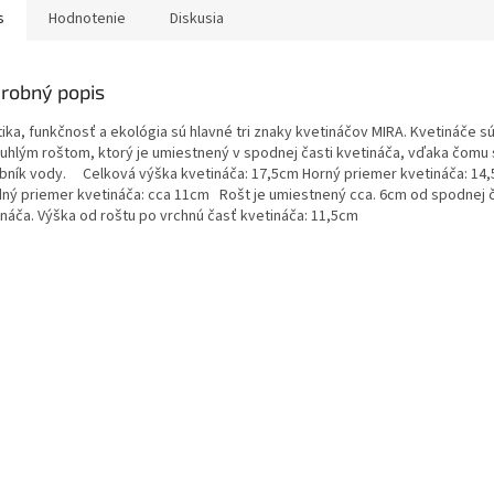
s
Hodnotenie
Diskusia
robný popis
tika, funkčnosť a ekológia sú hlavné tri znaky kvetináčov MIRA. Kvetináče s
ruhlým roštom, ktorý je umiestnený v spodnej časti kvetináča, vďaka čomu 
bník vody. Celková výška kvetináča: 17,5cm Horný priemer kvetináča: 14
ný priemer kvetináča: cca 11cm Rošt je umiestnený cca. 6cm od spodnej č
ináča. Výška od roštu po vrchnú časť kvetináča: 11,5cm