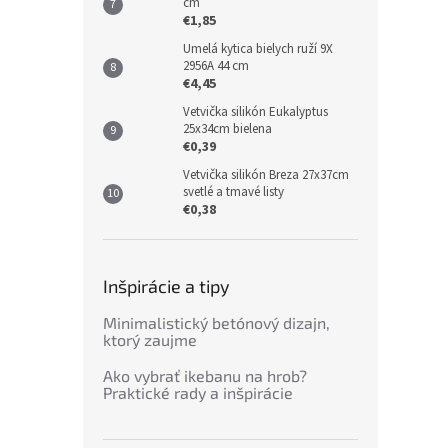
cm
€1,85
Umelá kytica bielych ruží 9X
2956A 44 cm
€4,45
Vetvička silikón Eukalyptus
25x34cm bielena
€0,39
Vetvička silikón Breza 27x37cm
svetlé a tmavé listy
€0,38
Inšpirácie a tipy
Minimalistický betónový dizajn,
ktorý zaujme
Ako vybrať ikebanu na hrob?
Praktické rady a inšpirácie