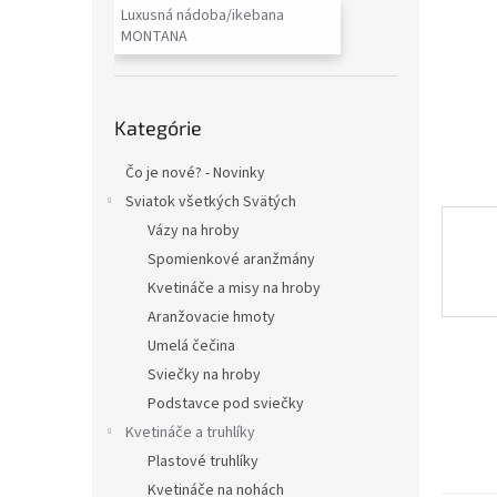
Luxusná nádoba/ikebana
MONTANA
Preskočiť
Kategórie
kategórie
Čo je nové? - Novinky
Sviatok všetkých Svätých
Vázy na hroby
Spomienkové aranžmány
Kvetináče a misy na hroby
Aranžovacie hmoty
Umelá čečina
Sviečky na hroby
Podstavce pod sviečky
Kvetináče a truhlíky
Plastové truhlíky
Kvetináče na nohách