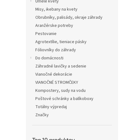
Umelé kvety
Misy, ikebany na kvety
Obrubníky, palisády, okraje záhrady
Aranžérske potreby
Pestovanie
Agrotextílie, tieniace pásky
Fóliovníky do záhrady
Do domácnosti
Záhradné lavičky a sedenie
Vianočné dekorácie
VIANOČNÉ STROMČEKY
Kompostery, sudy na vodu
Poštové schránky a balíkoboxy
Totálny výpredaj
Značky
Top 10 produktov