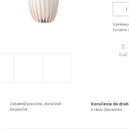
S prímes
Detailné 
TLAČ
Doručenie do druh
Zabalené precízne, doručené
bezpečne
V rámci Slovenska