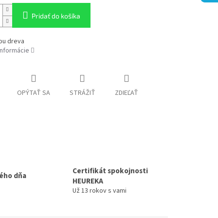
Pridať do košíka
ou dreva
informácie
OPÝTAŤ SA
STRÁŽIŤ
ZDIEĽAŤ
Certifikát spokojnosti
ého dňa
HEUREKA
Už 13 rokov s vami