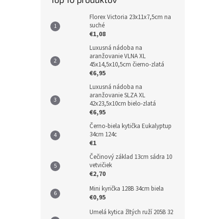
Florex Victoria 23x11x7,5cm na
suché
€1,08
Luxusná nádoba na
aranžovanie VLNA XL
45x14,5x10,5cm čierno-zlatá
€6,95
Luxusná nádoba na
aranžovanie SLZA XL
42x23,5x10cm bielo-zlatá
€6,95
Černo-biela kytička Eukalyptup
34cm 124c
€1
Čečinový základ 13cm sádra 10
vetvičiek
€2,70
Mini kyrička 128B 34cm biela
€0,95
Umelá kytica žltých ruží 205B 32