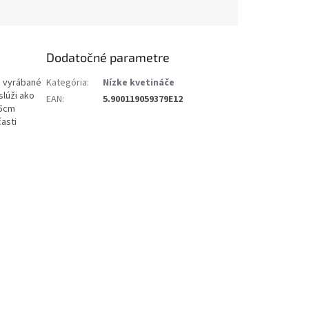
Dodatočné parametre
ú vyrábané
Kategória
:
Nízke kvetináče
slúži ako
EAN
:
5.900119059379E12
,5cm
asti