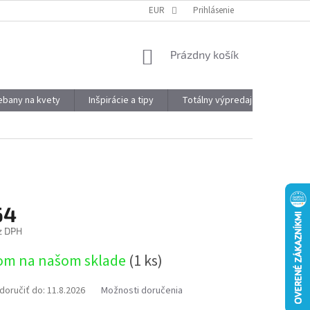
DOPRAVA A PLATBA
OBJEMOVÉ ZĽAVY
EUR
Prihlásenie
VÝHODY REGISTRÁCIE
NÁKUPNÝ
Prázdny košík
KOŠÍK
kebany na kvety
Inšpirácie a tipy
Totálny výpredaj
Značky
64
z DPH
ová
om na našom sklade
(1 ks)
oručiť do:
11.8.2026
Možnosti doručenia