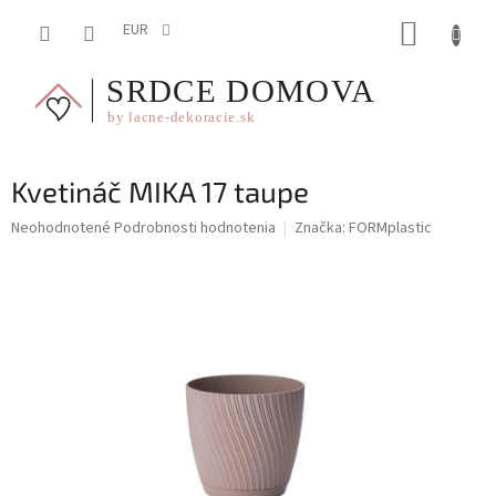
Prejsť
NÁKUP
na
EUR
obsah
KOŠÍK
Kvetináč MIKA 17 taupe
Priemerné
Neohodnotené
Podrobnosti hodnotenia
Značka:
FORMplastic
hodnotenie
produktu
je
0,0
z
5
hviezdičiek.