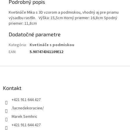
Podrobný popis
Kvetináče Mika s 3D vzorom a podmiskou, vhodný aj pre priamu
výsadbu rastlín. Výška: 15,5cm Horný priemer: 16,8cm Spodný
priemer: 11,8cm
Dodatočné parametre
Kategória
:
Kvetináče s podmiskou
EAN
:
5.907474361109E12
Z
á
p
ä
Kontakt
t
+421 911 644 427
i
e
/lacnedekoraciee/
Marek Semhric
+421 911 644 427