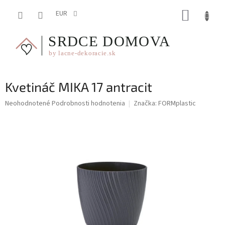
Prejsť
NÁKUP
na
EUR
obsah
KOŠÍK
Kvetináč MIKA 17 antracit
Priemerné
Neohodnotené
Podrobnosti hodnotenia
Značka:
FORMplastic
hodnotenie
produktu
je
0,0
z
5
hviezdičiek.