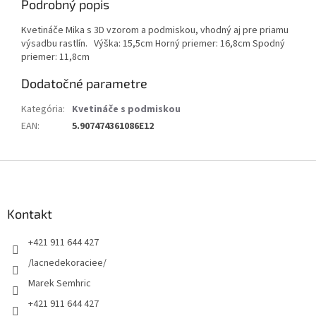
Podrobný popis
Kvetináče Mika s 3D vzorom a podmiskou, vhodný aj pre priamu
výsadbu rastlín. Výška: 15,5cm Horný priemer: 16,8cm Spodný
priemer: 11,8cm
Dodatočné parametre
Kategória
:
Kvetináče s podmiskou
EAN
:
5.907474361086E12
Z
á
p
ä
Kontakt
t
+421 911 644 427
i
e
/lacnedekoraciee/
Marek Semhric
+421 911 644 427