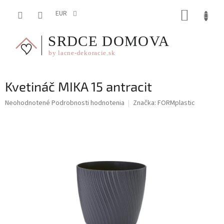
Prejsť
NÁKUP
na
EUR
obsah
KOŠÍK
Kvetináč MIKA 15 antracit
Priemerné
Neohodnotené
Podrobnosti hodnotenia
Značka:
FORMplastic
hodnotenie
produktu
je
0,0
z
5
hviezdičiek.