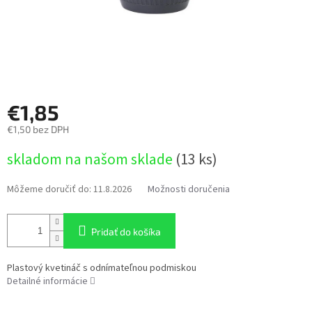
€1,85
€1,50 bez DPH
Jednotková
skladom na našom sklade
(13 ks)
cena:
Môžeme doručiť do:
11.8.2026
Možnosti doručenia
Pridať do košíka
Plastový kvetináč s odnímateľnou podmiskou
Detailné informácie