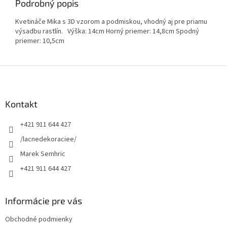
Podrobný popis
Kvetináče Mika s 3D vzorom a podmiskou, vhodný aj pre priamu
výsadbu rastlín. Výška: 14cm Horný priemer: 14,8cm Spodný
priemer: 10,5cm
Z
á
p
ä
Kontakt
t
+421 911 644 427
i
e
/lacnedekoraciee/
Marek Semhric
+421 911 644 427
Informácie pre vás
Obchodné podmienky