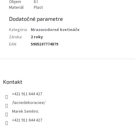
Objem
8 l
Materiál
Plast
Dodatočné parametre
Kategória
:
Mrazuvzdorné kvetináče
Záruka
:
2 roky
EAN
:
5905197774879
Z
á
p
ä
Kontakt
t
+421 911 644 427
i
e
/lacnedekoraciee/
Marek Semhric
+421 911 644 427