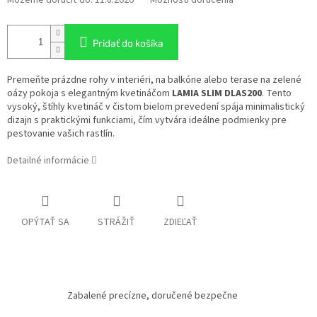
Pridať do košíka
Premeňte prázdne rohy v interiéri,
na balkóne alebo terase na zelené
oázy pokoja s elegantným kvetináčom
LAMIA SLIM DLAS200
.
Tento
vysoký,
štíhly kvetináč v čistom bielom prevedení spája minimalistický
dizajn s praktickými funkciami,
čím vytvára ideálne podmienky pre
pestovanie vašich rastlín.
Detailné informácie
OPÝTAŤ SA
STRÁŽIŤ
ZDIEĽAŤ
Zabalené precízne, doručené bezpečne