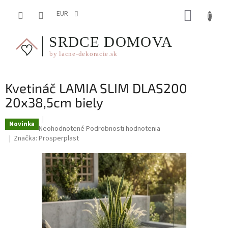
Prejsť
NÁKUP
na
EUR
obsah
KOŠÍK
Kvetináč LAMIA SLIM DLAS200
20x38,5cm biely
Novinka
Priemerné
Neohodnotené
Podrobnosti hodnotenia
hodnotenie
Značka:
Prosperplast
produktu
je
0,0
z
5
hviezdičiek.