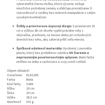
vyberateľná čierna vložka, ktorá výrazne znižuje
množstvo potrebnej zeminy a uľahčuje presádzanie či
starostlivosť o rastliny bez nutnosti manipulácie s celým
vysokým kvetináčom.
Štíhly a priestorovo úsporný dizajn:
S priemerom 25
cm a výškou 48 cm skvele vyplní prázdne rohy v
obývačke, predsieni, na terase alebo pri vchodových
dverách bez toho, aby zaberal príliš veľa miesta.
Špičková odolnosť materiálu:
Vyrobený z pevného
plastu, ktorý bez problémov odoláva
UV žiareniu a
nepriaznivým poveternostným vplyvom
. Biela farba
nežltne na slnku a zachováva si svoj svieži vzhľad.
Objem vkladu
4 l
Označenie
DLAS200
Farba
Biela
Kód farby
S449
Dĺžka
20 cm
Šírka
20 cm
Výška
38,5 cm
Hmotnosť
531 g