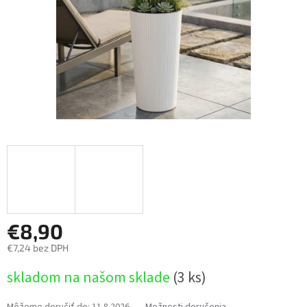
€8,90
€7,24 bez DPH
Jednotková
skladom na našom sklade
(3 ks)
cena:
Môžeme doručiť do:
11.8.2026
Možnosti doručenia