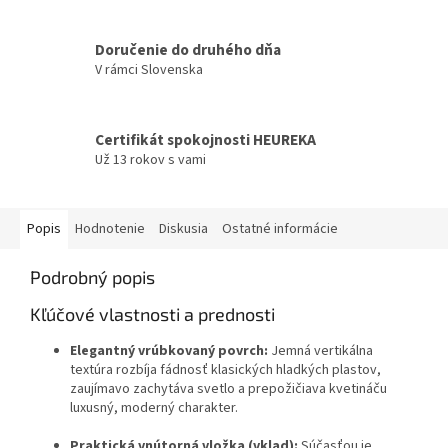
Doručenie do druhého dňa
V rámci Slovenska
Certifikát spokojnosti HEUREKA
Už 13 rokov s vami
Popis
Hodnotenie
Diskusia
Ostatné informácie
Podrobný popis
Kľúčové vlastnosti a prednosti
Elegantný vrúbkovaný povrch:
Jemná vertikálna
textúra rozbíja fádnosť klasických hladkých plastov,
zaujímavo zachytáva svetlo a prepožičiava kvetináču
luxusný, moderný charakter.
Praktická vnútorná vložka (vklad):
Súčasťou je