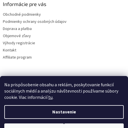
Informácie pre vás
Obchodné podmienky
Podmienky ochrany osobných údajov
Doprava a platba
Objemové zľavy
Výhody registrácie
Kontakt
Affiliate program
Na prispôsobenie obsahu a reklám, poskytovanie funkcií
sociálnych médií a analýzu návštevnosti používame súbory
cookie. Viac informácií
tu
.
Vytvoril Shoptet
Nastavenie
Copyright 2026
lacne-dekoracie.sk
. Všetky práva vyhradené.