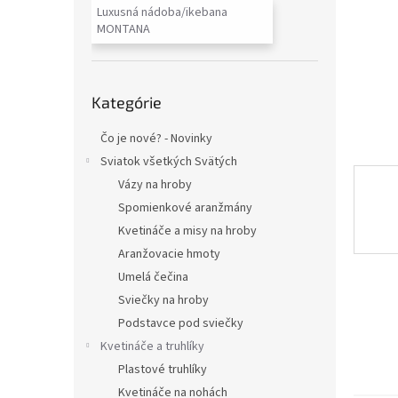
Luxusná nádoba/ikebana
MONTANA
Preskočiť
Kategórie
kategórie
Čo je nové? - Novinky
Sviatok všetkých Svätých
Vázy na hroby
Spomienkové aranžmány
Kvetináče a misy na hroby
Aranžovacie hmoty
Umelá čečina
Sviečky na hroby
Podstavce pod sviečky
Kvetináče a truhlíky
Plastové truhlíky
Kvetináče na nohách