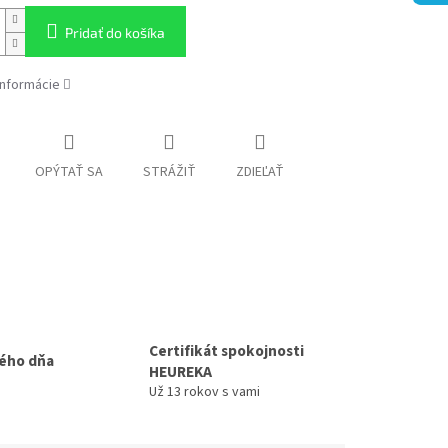
Pridať do košíka
informácie
OPÝTAŤ SA
STRÁŽIŤ
ZDIEĽAŤ
Certifikát spokojnosti
ého dňa
HEUREKA
Už 13 rokov s vami