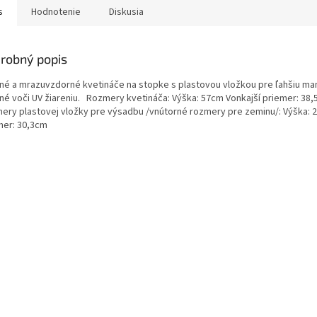
s
Hodnotenie
Diskusia
robný popis
né a mrazuvzdorné kvetináče na stopke s plastovou vložkou pre ľahšiu man
né voči UV žiareniu. Rozmery kvetináča: Výška: 57cm Vonkajší priemer: 3
ery plastovej vložky pre výsadbu /vnútorné rozmery pre zeminu/: Výška: 
mer: 30,3cm