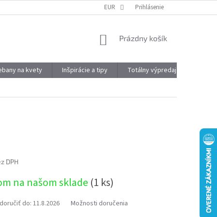
DOPRAVA A PLATBA
OBJEMOVÉ ZĽAVY
EUR
Prihlásenie
VÝHODY REGISTRÁCIE
NÁKUPNÝ
Prázdny košík
KOŠÍK
kebany na kvety
Inšpirácie a tipy
Totálny výpredaj
Značky
ez DPH
ová
om na našom sklade
(1 ks)
oručiť do:
11.8.2026
Možnosti doručenia