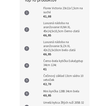
Florex Victoria 23x11x7,5cm na
suché
€1,08
Luxusná nádoba na
aranžovanie VLNA XL
45x14,5x10,5cm čierno-zlatá
€6,95
Luxusná nádoba na
aranžovanie SLZA XL
42x23,5x10cm bielo-zlatá
€6,95
Černo-biela kytička Eukalyptup
34cm 124c
€1
Čečinový základ 13cm sádra 10
vetvičiek
€2,70
Mini kyrička 128B 34cm biela
€0,95
Umelá kytica žltých ruží 205B 32