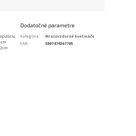
Dodatočné parametre
ipuláciu.
Kategória
:
Mrazuvzdorné kvetináče
8,5cm
EAN
:
5907474367705
22cm