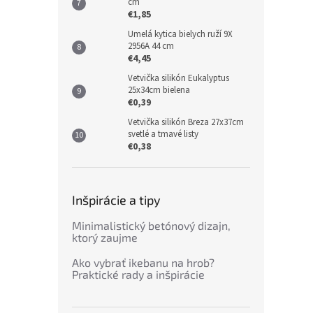
cm
€1,85
Umelá kytica bielych ruží 9X
2956A 44 cm
€4,45
Vetvička silikón Eukalyptus
25x34cm bielena
€0,39
Vetvička silikón Breza 27x37cm
svetlé a tmavé listy
€0,38
Inšpirácie a tipy
Minimalistický betónový dizajn,
ktorý zaujme
Ako vybrať ikebanu na hrob?
Praktické rady a inšpirácie