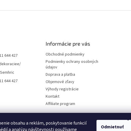
Informácie pre vás
Obchodné podmienky
11 644 427
Podmienky ochrany osobných
dekoraciee/
údajov
 Semhric
Doprava a platba
11 644 427
Objemové zľavy
Výhody registrácie
Kontakt
Affiliate program
enie obsahu a reklám, poskytovanie funkcií
Odmietnuť
édií a analýzu návštevnosti používame