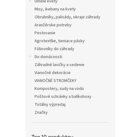
Umelé kvety
Misy, ikebany na kvety
Obrubníky, palisády, okraje záhrady
Aranžérske potreby
Pestovanie
Agrotextílie, tieniace pásky
Fóliovníky do záhrady
Do domácnosti
Záhradné lavičky a sedenie
Vianočné dekorácie
VIANOČNÉ STROMČEKY
Kompostery, sudy na vodu
Poštové schránky a balíkoboxy
Totálny výpredaj
Značky
Top 10 produktov