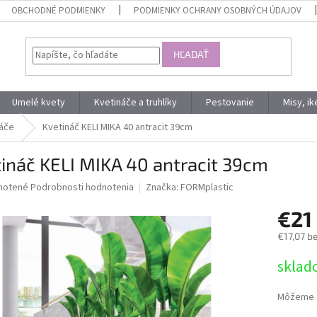
OBCHODNÉ PODMIENKY
PODMIENKY OCHRANY OSOBNÝCH ÚDAJOV
HĽADAŤ
Umelé kvety
Kvetináče a truhlíky
Pestovanie
Misy, i
áče
Kvetináč KELI MIKA 40 antracit 39cm
ináč KELI MIKA 40 antracit 39cm
né
notené
Podrobnosti hodnotenia
Značka:
FORMplastic
nie
€21
u
€17,07 b
Jednotk
sklad
cena:
iek.
Môžeme d