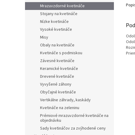
Popi
Mrazuvzdorné kvetináče
Stojany na kvetináče
Nízke kvetináče
Pod
Vysoké kvetináče
Odol
Misy
Odol
Obaly na kvetináče
Rozm
Kvetináče s podmiskou
Prie
Závesné kvetináče
Keramické kvetináče
Drevené kvetináče
Vyvyšené záhony
Obyčajné kvetináče
Vertikálne záhrady, kaskády
Kvetináče na zeleninu
Prémiové mrazuvzdorné kvetináče na
objednávku
Sady kvetináčov za zvýhodené ceny