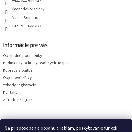
+421 911 644 427
i
e
/lacnedekoraciee/
Marek Semhric
+421 911 644 427
Informácie pre vás
Obchodné podmienky
Podmienky ochrany osobných údajov
Doprava a platba
Objemové zľavy
Výhody registrácie
Kontakt
Affiliate program
Na prispôsobenie obsahu a reklám, poskytovanie funkcií