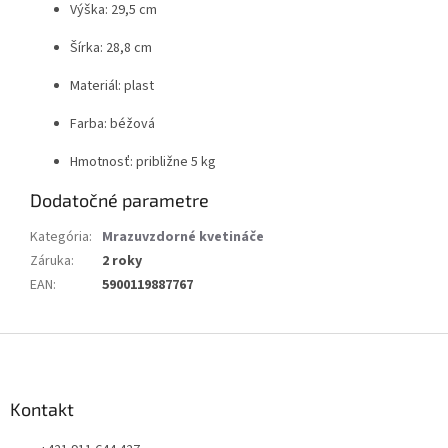
Výška: 29,5 cm
Šírka: 28,8 cm
Materiál: plast
Farba: béžová
Hmotnosť: približne 5 kg
Dodatočné parametre
Kategória
:
Mrazuvzdorné kvetináče
Záruka
:
2 roky
EAN
:
5900119887767
Z
á
p
ä
Kontakt
t