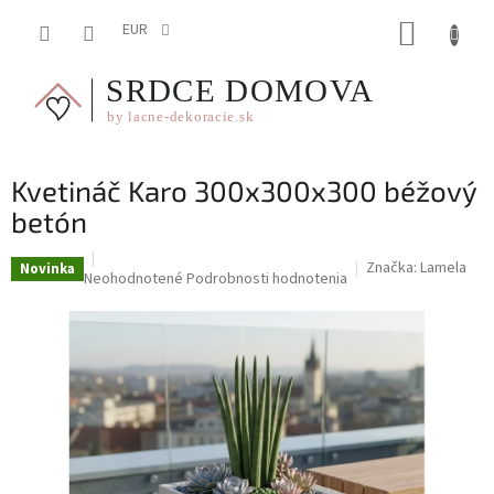
Prejsť
NÁKUP
na
EUR
obsah
KOŠÍK
Kvetináč Karo 300x300x300 béžový
betón
Značka:
Lamela
Novinka
Priemerné
Neohodnotené
Podrobnosti hodnotenia
hodnotenie
produktu
je
0,0
z
5
hviezdičiek.