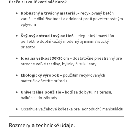
Prečo si zvoliť kvetináč Karo?
Robustný a trvácny materiál
– recyklovaný betón
zaručuje dlhú životnosť a odolnosť proti poveternostným
vplyvom
Štýlový antracitový odtieň
– elegantný tmavý tón
perfektne doplní každý moderný aj minimalistický
priestor
Ideálna veľkosť 30×30 cm
– dostatočne priestranný pre
stredne veľké rastliny, bylinky či sukulenty
Ekologický výrobok
– použitím recyklovaných
materiálov šetríte prírodu
Univerzálne použitie
– hodí sa do bytu, na terasu,
balkón aj do záhrady
Obsahuje valčekové kolieska pre jednoduchú manipuláciu
Rozmery a technické údaje: