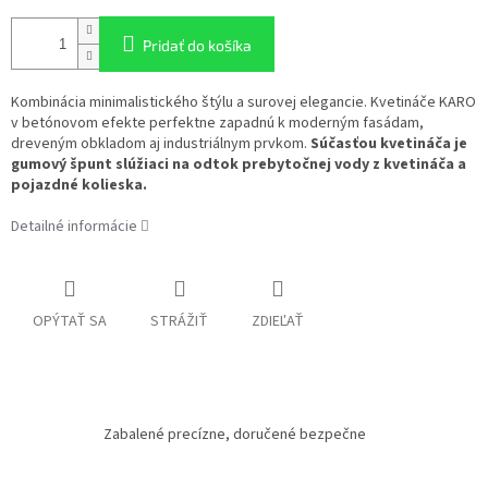
Pridať do košíka
Kombinácia minimalistického štýlu a surovej elegancie. Kvetináče KARO
v betónovom efekte perfektne zapadnú k moderným fasádam,
dreveným obkladom aj industriálnym prvkom.
Súčasťou kvetináča je
gumový špunt slúžiaci na odtok prebytočnej vody z kvetináča a
pojazdné kolieska.
Detailné informácie
OPÝTAŤ SA
STRÁŽIŤ
ZDIEĽAŤ
Zabalené precízne, doručené bezpečne