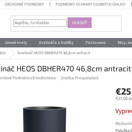
OBCHODNÉ PODMIENKY
PODMIENKY OCHRANY OSOBNÝCH ÚDAJOV
HĽADAŤ
Umelé kvety
Kvetináče a truhlíky
Pestovanie
Misy, i
áče
Kvetináč HEOS DBHER470 46,8cm antracit
tináč HEOS DBHER470 46,8cm antracit
né
notené
Podrobnosti hodnotenia
Značka:
Prosperplast
nie
€25
u
€21,06 b
Jednotk
Vypre
cena:
iek.
Možnosti
Položka 