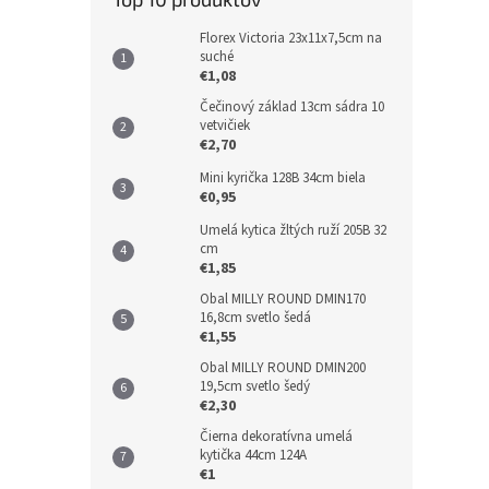
Florex Victoria 23x11x7,5cm na
suché
€1,08
Čečinový základ 13cm sádra 10
vetvičiek
€2,70
Mini kyrička 128B 34cm biela
€0,95
Umelá kytica žltých ruží 205B 32
cm
€1,85
Obal MILLY ROUND DMIN170
16,8cm svetlo šedá
€1,55
Obal MILLY ROUND DMIN200
19,5cm svetlo šedý
€2,30
Čierna dekoratívna umelá
kytička 44cm 124A
€1