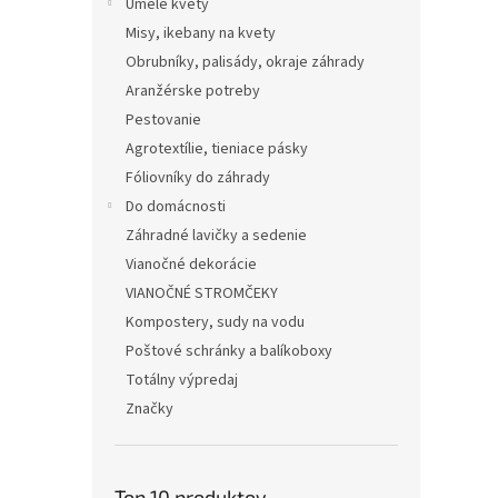
Umelé kvety
Misy, ikebany na kvety
Obrubníky, palisády, okraje záhrady
Aranžérske potreby
Pestovanie
Agrotextílie, tieniace pásky
Fóliovníky do záhrady
Do domácnosti
Záhradné lavičky a sedenie
Vianočné dekorácie
VIANOČNÉ STROMČEKY
Kompostery, sudy na vodu
Poštové schránky a balíkoboxy
Totálny výpredaj
Značky
Top 10 produktov