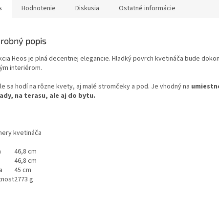
s
Hodnotenie
Diskusia
Ostatné informácie
robný popis
kcia Heos je plná decentnej elegancie. Hladký povrch kvetináča bude dokona
ým interiérom.
le sa hodí na rôzne kvety, aj malé stromčeky a pod. Je vhodný na
umiestn
ady, na terasu, ale aj do bytu.
ery kvetináča
a
46,8 cm
46,8 cm
a
45 cm
nost
2773 g