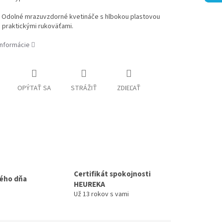
 Odolné mrazuvzdorné kvetináče s hlbokou plastovou
 praktickými rukoväťami.
informácie
OPÝTAŤ SA
STRÁŽIŤ
ZDIEĽAŤ
Certifikát spokojnosti
ého dňa
HEUREKA
Už 13 rokov s vami