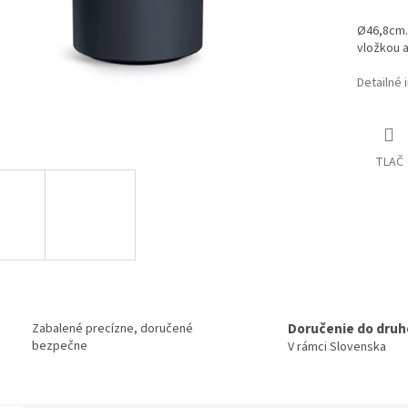
Ø46,8cm.
vložkou a
Detailné 
TLAČ
Doručenie do druh
Zabalené precízne, doručené
bezpečne
V rámci Slovenska