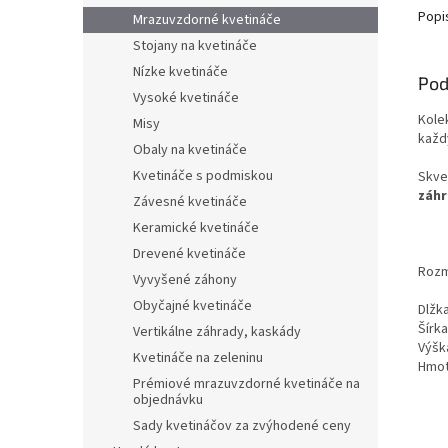
Popi
Mrazuvzdorné kvetináče
Stojany na kvetináče
Nízke kvetináče
Pod
Vysoké kvetináče
Kole
Misy
každ
Obaly na kvetináče
Kvetináče s podmiskou
Skve
záhr
Závesné kvetináče
Keramické kvetináče
Drevené kvetináče
Rozm
Vyvyšené záhony
Obyčajné kvetináče
Dlžk
Šírka
Vertikálne záhrady, kaskády
Výšk
Kvetináče na zeleninu
Hmot
Prémiové mrazuvzdorné kvetináče na
objednávku
Sady kvetináčov za zvýhodené ceny