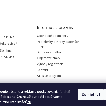
Informácie pre vás
Obchodné podmienky
11 644 427
Podmienky ochrany osobných
dekoraciee/
údajov
 Semhric
Doprava a platba
11 644 427
Objemové zľavy
Výhody registrácie
Kontakt
Affiliate program
enie obsahu a reklám, poskytovanie funkcií
Odmietnuť
édií a analýzu návštevnosti používame
e. Viac informácií
tu
.