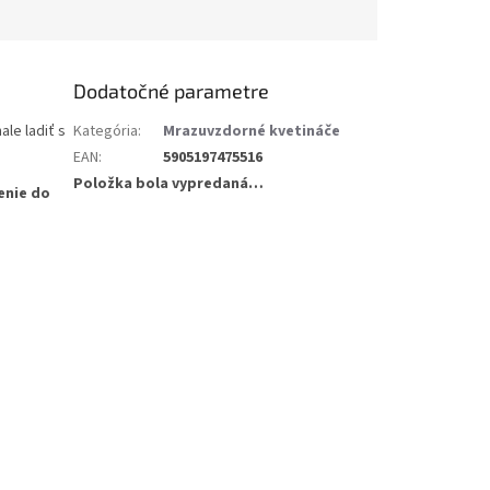
Dodatočné parametre
le ladiť s
Kategória
:
Mrazuvzdorné kvetináče
EAN
:
5905197475516
Položka bola vypredaná…
enie do