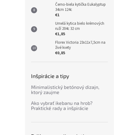
Černo-biela kytička Eukalyptup
34cm 124c
€1
Umelá kytica bielo krémových
ruží 204c 32 cm
€1,85
Florex Victoria 23x11x7,5cm na
živé kvety
€0,85
Inšpirácie a tipy
Minimalistický betónový dizajn,
ktorý zaujme
Ako vybrať ikebanu na hrob?
Praktické rady a inšpirácie