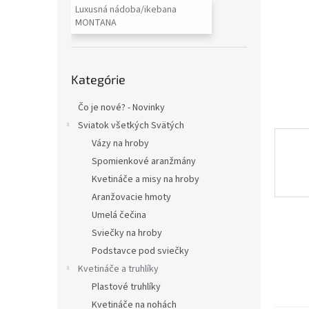
Luxusná nádoba/ikebana
MONTANA
Preskočiť
Kategórie
kategórie
Čo je nové? - Novinky
Sviatok všetkých Svätých
Vázy na hroby
Spomienkové aranžmány
Kvetináče a misy na hroby
Aranžovacie hmoty
Umelá čečina
Sviečky na hroby
Podstavce pod sviečky
Kvetináče a truhlíky
Plastové truhlíky
Kvetináče na nohách