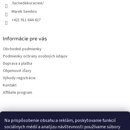
e
/lacnedekoraciee/
Marek Semhric
+421 911 644 427
Informácie pre vás
Obchodné podmienky
Podmienky ochrany osobných údajov
Doprava a platba
Objemové zľavy
Výhody registrácie
Kontakt
Affiliate program
Na prispôsobenie obsahu a reklám, poskytovanie funkcií
sociálnych médií a analýzu návštevnosti používame súbory