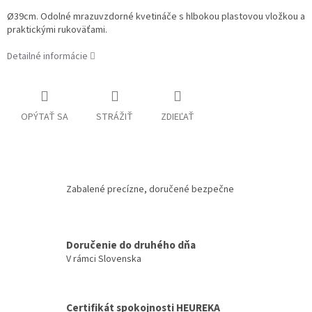
Ø39cm. Odolné mrazuvzdorné kvetináče s hlbokou plastovou vložkou a
praktickými rukoväťami.
Detailné informácie
OPÝTAŤ SA
STRÁŽIŤ
ZDIEĽAŤ
Zabalené precízne, doručené bezpečne
Doručenie do druhého dňa
V rámci Slovenska
Certifikát spokojnosti HEUREKA