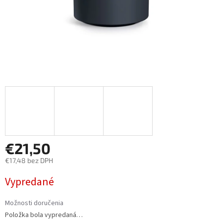
€21,50
€17,48 bez DPH
Jednotková
Vypredané
cena:
Možnosti doručenia
Položka bola vypredaná…