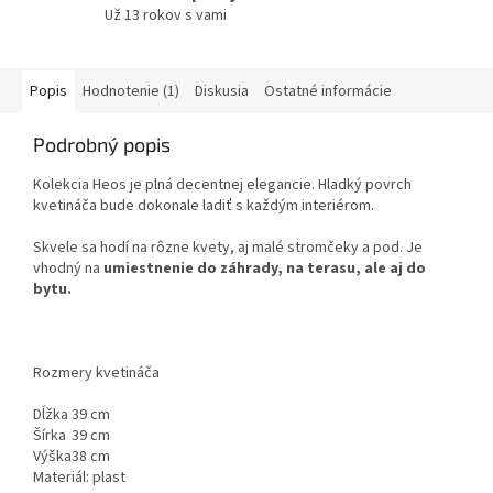
Už 13 rokov s vami
Popis
Hodnotenie (1)
Diskusia
Ostatné informácie
Podrobný popis
Kolekcia Heos je plná decentnej elegancie. Hladký povrch
kvetináča bude dokonale ladiť s každým interiérom.
Skvele sa hodí na rôzne kvety, aj malé stromčeky a pod. Je
vhodný na
umiestnenie do záhrady, na terasu, ale aj do
bytu.
Rozmery kvetináča
Dĺžka
39 cm
Šírka
39 cm
Výška
38 cm
Materiál: plast