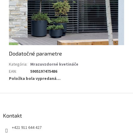
Dodatočné parametre
Kategória
:
Mrazuvzdorné kvetináče
EAN
:
5905197475486
Položka bola vypredaná…
Z
á
p
ä
Kontakt
t
+421 911 644 427
i