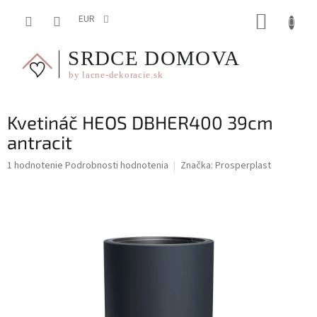
Prejsť
NÁKUP
na
EUR
obsah
KOŠÍK
Kvetináč HEOS DBHER400 39cm
antracit
Priemerné
1 hodnotenie
Podrobnosti hodnotenia
Značka:
Prosperplast
hodnotenie
produktu
je
5,0
z
5
hviezdičiek.