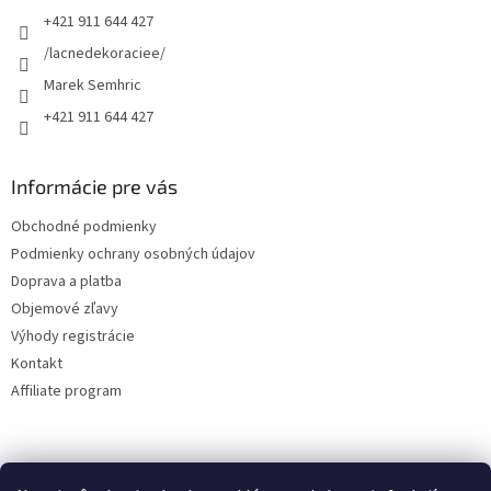
t
+421 911 644 427
i
e
/lacnedekoraciee/
Marek Semhric
+421 911 644 427
Informácie pre vás
Obchodné podmienky
Podmienky ochrany osobných údajov
Doprava a platba
Objemové zľavy
Výhody registrácie
Kontakt
Affiliate program