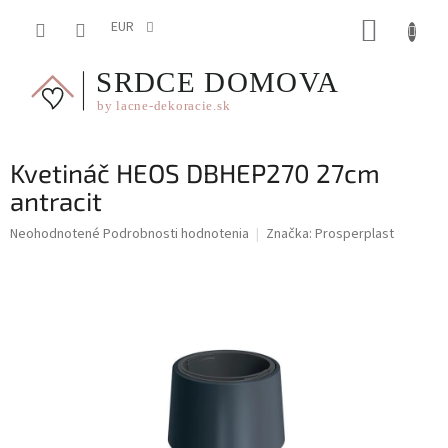
Prejsť
NÁKUP
na
EUR
obsah
KOŠÍK
Kvetináč HEOS DBHEP270 27cm
antracit
Priemerné
Neohodnotené
Podrobnosti hodnotenia
Značka:
Prosperplast
hodnotenie
produktu
je
0,0
z
5
hviezdičiek.