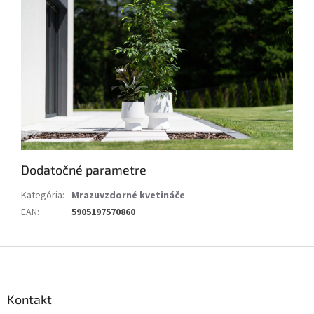
Dodatočné parametre
Kategória
:
Mrazuvzdorné kvetináče
EAN
:
5905197570860
Z
á
p
ä
Kontakt