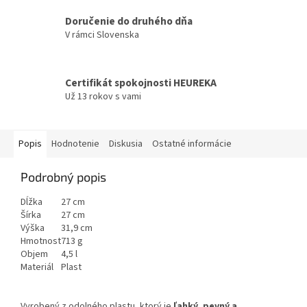
Doručenie do druhého dňa
V rámci Slovenska
Certifikát spokojnosti HEUREKA
Už 13 rokov s vami
Popis
Hodnotenie
Diskusia
Ostatné informácie
Podrobný popis
Dĺžka
27 cm
Šírka
27 cm
Výška
31,9 cm
Hmotnost
713 g
Objem
4,5 l
Materiál
Plast
Vyrobený z odolného plastu, ktorý je
ľahký, pevný a