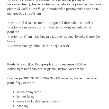
mrazuvzdorný
, takže je ideálny na celoročné použitie. Vnútorná
plastová vložka umožňuje jednoduchšie pestovanie a pohodlnú
manipuláciu s rastlinami.
✨ moderný dizajn na nohe – elegantný doplnok pre rastliny
✨ odolný a mrazuvzdorný materiál – vhodný na celoročné
použitie
✨ priemer 27 cm – ideálny pre izbové rastliny, bylinky či menšie
kvety
✨ univerzálne využitie – interiér aj exteriér
Kvetináč s vložkou Prosperplast z novej série HEOS je
dokonalým riešením pre originálnu bytovú dekoráciu.
Črepník je ODOLNÝ VOČI MRAZU a UV žiareniu, takže ho možno
použiť aj v exteriéri.
univerzálny vzor
jemné farby
najvyššia kvalita spracovania
stabilný