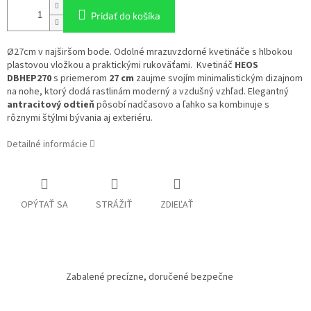
Pridať do košíka
Ø27cm v najširšom bode. Odolné mrazuvzdorné kvetináče s hlbokou
plastovou vložkou a praktickými rukoväťami. Kvetináč
HEOS
DBHEP270
s priemerom
27 cm
zaujme svojím minimalistickým dizajnom
na nohe, ktorý dodá rastlinám moderný a vzdušný vzhľad. Elegantný
antracitový odtieň
pôsobí nadčasovo a ľahko sa kombinuje s
rôznymi štýlmi bývania aj exteriéru.
Detailné informácie
OPÝTAŤ SA
STRÁŽIŤ
ZDIEĽAŤ
Zabalené precízne, doručené bezpečne