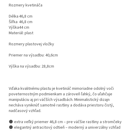
Rozmery kvetináča
Délka
46,8 cm
Šířka
46,8 cm
Výška
44 cm
Materiál: plast
Rozmery plastovej vložky
Priemer na výsadbu: 40,6cm
Výška na výsadbu: 28,8cm
Vďaka kvalitnému plastu je kvetináč mimoriadne odolný voči
poveternostným podmienkam a zároveň ľahký, čo uľahčuje
manipuláciu aj pri väčších výsadbách. Minimalistický dizajn
necháva vyniknúť samotné rastliny a dodáva priestoru čistý,
nadčasový vzhľad.
🌑 extra veľký priemer 46,8 cm – pre väčšie rastliny a stromčeky
🌑 elegantný antracitový odtieň – moderný a univerzálny vzhľad