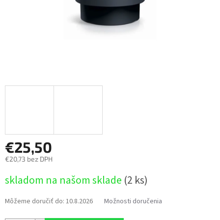
€25,50
€20,73 bez DPH
Jednotková
skladom na našom sklade
(2 ks)
cena:
Môžeme doručiť do:
10.8.2026
Možnosti doručenia