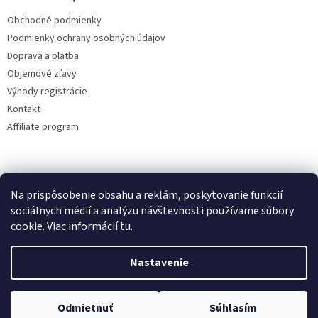
Obchodné podmienky
Podmienky ochrany osobných údajov
Doprava a platba
Objemové zľavy
Výhody registrácie
Kontakt
Affiliate program
Na prispôsobenie obsahu a reklám, poskytovanie funkcií
sociálnych médií a analýzu návštevnosti používame súbory
cookie. Viac informácií
tu
.
Vytvoril Shoptet
Nastavenie
Copyright 2026
lacne-dekoracie.sk
. Všetky práva vyhradené.
Odmietnuť
Súhlasím
Upraviť nastavenie cookies
Tovar odosielame v ten istý deň pri vytvorení objednávky do 12:00