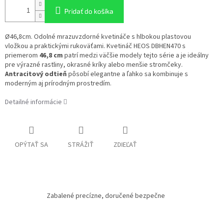
Pridať do košíka
Ø46,8cm. Odolné mrazuvzdorné kvetináče s hlbokou plastovou
vložkou a praktickými rukoväťami. Kvetináč HEOS DBHEN470 s
priemerom
46,8 cm
patrí medzi väčšie modely tejto série a je ideálny
pre výrazné rastliny, okrasné kríky alebo menšie stromčeky.
Antracitový odtieň
pôsobí elegantne a ľahko sa kombinuje s
moderným aj prírodným prostredím.
Detailné informácie
OPÝTAŤ SA
STRÁŽIŤ
ZDIEĽAŤ
Zabalené precízne, doručené bezpečne