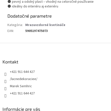
🌑 pevný a odolný plast – vhodný na celoročné používanie
🌑 ideálny do interiéru aj exteriéru
Dodatočné parametre
Kategória
:
Mrazuvzdorné kvetináče
EAN
:
5905197475073
Z
á
p
ä
Kontakt
t
+421 911 644 427
i
e
/lacnedekoraciee/
Marek Semhric
+421 911 644 427
Informácie pre vás