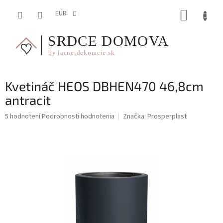
Prejsť
NÁKUP
na
EUR
obsah
KOŠÍK
Kvetináč HEOS DBHEN470 46,8cm
antracit
Priemerné
5 hodnotení
Podrobnosti hodnotenia
Značka:
Prosperplast
hodnotenie
produktu
je
4,6
z
5
hviezdičiek.