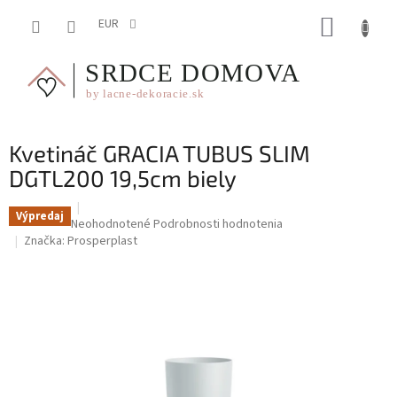
Prejsť
NÁKUP
na
EUR
obsah
KOŠÍK
Kvetináč GRACIA TUBUS SLIM
DGTL200 19,5cm biely
Výpredaj
Priemerné
Neohodnotené
Podrobnosti hodnotenia
hodnotenie
Značka:
Prosperplast
produktu
je
0,0
z
5
hviezdičiek.