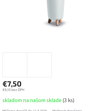
€7,50
€6,10 bez DPH
Jednotková
skladom na našom sklade
(3 ks)
cena:
Môžeme doručiť do:
11.8.2026
Možnosti doručenia