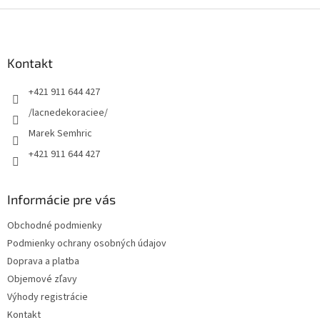
Z
á
p
ä
Kontakt
t
+421 911 644 427
i
e
/lacnedekoraciee/
Marek Semhric
+421 911 644 427
Informácie pre vás
Obchodné podmienky
Podmienky ochrany osobných údajov
Doprava a platba
Objemové zľavy
Výhody registrácie
Kontakt