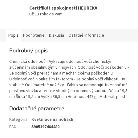
Certifikát spokojnosti HEUREKA
Už 13 rokov s vami
Popis
Hodnotenie
Diskusia
Ostatné informácie
Podrobný popis
Chemická odolnosť – Vykazuje odolnosť voči chemickým
zlúčeninám obsiahnutým v hnojivách. Odolnosť voči poškodeniu -
Je odolný voči preliačinám a mechanickému poškodeniu.
Odolnosť voči vonkajším faktorom - Je odolný voči vlhkosti, UV
stabilné Odnímateľné nožičky - Ľahko sa namontujú. Kvetináč má
plastovú vložku a teda je vhodný na priamu výsadbu. Délka 19,5
cm Šířka 19,5 cm Výška 36,5 cm Hmotnost 447 g Materiál: plast
Dodatočné parametre
Kategória
:
Kvetináče na nohách
EAN
:
5905197464480