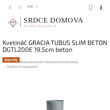
Prejsť
NÁKUP
na
EUR
obsah
KOŠÍK
Kvetináč GRACIA TUBUS SLIM BETON
DGTL200E 19,5cm beton
Výpredaj
Priemerné
Neohodnotené
Podrobnosti hodnotenia
hodnotenie
Značka:
Prosperplast
produktu
je
0,0
z
5
hviezdičiek.