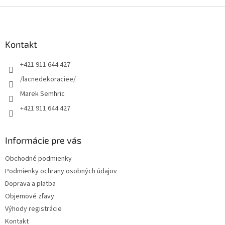
Z
á
p
ä
Kontakt
t
+421 911 644 427
i
e
/lacnedekoraciee/
Marek Semhric
+421 911 644 427
Informácie pre vás
Obchodné podmienky
Podmienky ochrany osobných údajov
Doprava a platba
Objemové zľavy
Výhody registrácie
Kontakt