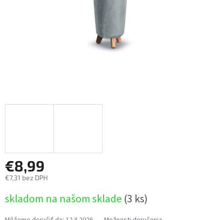
€8,99
€7,31 bez DPH
Jednotková
skladom na našom sklade
(3 ks)
cena:
Môžeme doručiť do:
12.8.2026
Možnosti doručenia