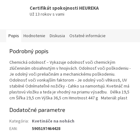
Certifikát spokojnosti HEUREKA
Už 13 rokov s vami
Popis
Hodnotenie
Diskusia
Ostatné informácie
Podrobný popis
Chemická odolnosť – Vykazuje odolnosť voči chemickým
zlúčeninám obsiahnutým v hnojivách. Odolnosť voči poškodeniu -
Je odolný voči preliačinám a mechanickému poškodeniu.
Odolnosť voči vonkajším faktorom - Je odolný voči vlhkosti, UV
stabilné Odnímateľné nožičky - Ľahko sa namontujú. Kvetináč má
plastovú vložku a teda je vhodný na priamu výsadbu. Délka 19,5
cm Šířka 19,5 cm Výška 36,5 cm Hmotnost 447 g Materiál: plast
Dodatočné parametre
Kategória
:
Kvetináče na nohách
EAN
:
5905197464428