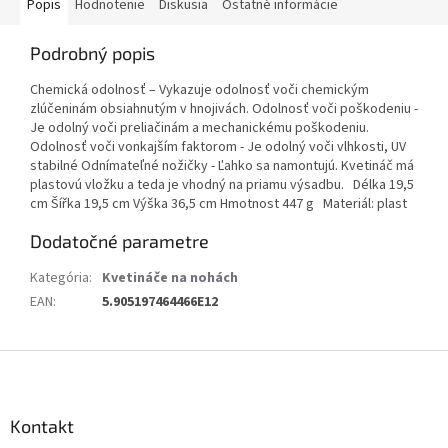
Popis
Hodnotenie
Diskusia
Ostatné informácie
Podrobný popis
Chemická odolnosť – Vykazuje odolnosť voči chemickým
zlúčeninám obsiahnutým v hnojivách. Odolnosť voči poškodeniu -
Je odolný voči preliačinám a mechanickému poškodeniu.
Odolnosť voči vonkajším faktorom - Je odolný voči vlhkosti, UV
stabilné Odnímateľné nožičky - Ľahko sa namontujú. Kvetináč má
plastovú vložku a teda je vhodný na priamu výsadbu. Délka 19,5
cm Šířka 19,5 cm Výška 36,5 cm Hmotnost 447 g Materiál: plast
Dodatočné parametre
Kategória
:
Kvetináče na nohách
EAN
:
5.905197464466E12
Z
á
p
ä
Kontakt
t