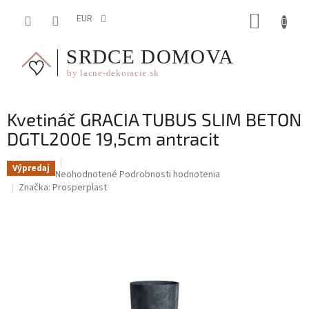
Prejsť
NÁKUP
na
EUR
obsah
KOŠÍK
Kvetináč GRACIA TUBUS SLIM BETON
DGTL200E 19,5cm antracit
Výpredaj
Priemerné
Neohodnotené
Podrobnosti hodnotenia
hodnotenie
Značka:
Prosperplast
produktu
je
0,0
z
5
hviezdičiek.