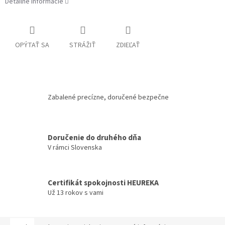
Detailné informácie
OPÝTAŤ SA
STRÁŽIŤ
ZDIEĽAŤ
Zabalené precízne, doručené bezpečne
Doručenie do druhého dňa
V rámci Slovenska
Certifikát spokojnosti HEUREKA
Už 13 rokov s vami