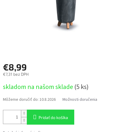
€8,99
€7,31 bez DPH
Jednotková
skladom na našom sklade
(5 ks)
cena:
Môžeme doručiť do:
10.8.2026
Možnosti doručenia
Pridať do košíka