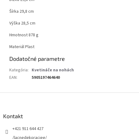
Šírka 29,8 cm
Výška 28,5 cm
Hmotnost 878 g
Materiál Plast
Dodatočné parametre
Kategória
:
Kvetináče na nohách
EAN
:
5905197464640
Z
á
p
ä
Kontakt
t
+421 911 644 427
i
e
/lacnedekoraciee/