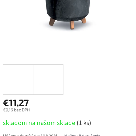
€11,27
€9,16 bez DPH
Jednotková
skladom na našom sklade
(1 ks)
cena:
Môžeme doručiť do:
10.8.2026
Možnosti doručenia