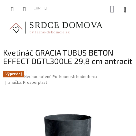
Prejsť
NÁKUP
na
EUR
obsah
KOŠÍK
Kvetináč GRACIA TUBUS BETON
EFFECT DGTL300LE 29,8 cm antracit
Výpredaj
Priemerné
Neohodnotené
Podrobnosti hodnotenia
hodnotenie
Značka:
Prosperplast
produktu
je
0,0
z
5
hviezdičiek.