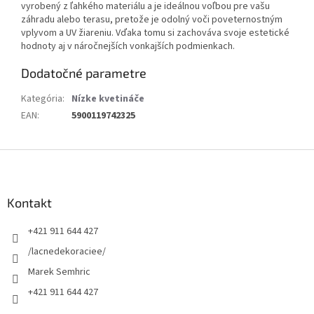
vyrobený z ľahkého materiálu a je ideálnou voľbou pre vašu
záhradu alebo terasu, pretože je odolný voči poveternostným
vplyvom a UV žiareniu. Vďaka tomu si zachováva svoje estetické
hodnoty aj v náročnejších vonkajších podmienkach.
Dodatočné parametre
Kategória
:
Nízke kvetináče
EAN
:
5900119742325
Z
á
p
ä
Kontakt
t
+421 911 644 427
i
e
/lacnedekoraciee/
Marek Semhric
+421 911 644 427