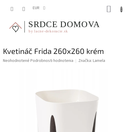
Prejsť
NÁKUP
na
EUR
obsah
KOŠÍK
Kvetináč Frida 260x260 krém
Priemerné
Neohodnotené
Podrobnosti hodnotenia
Značka:
Lamela
hodnotenie
produktu
je
0,0
z
5
hviezdičiek.