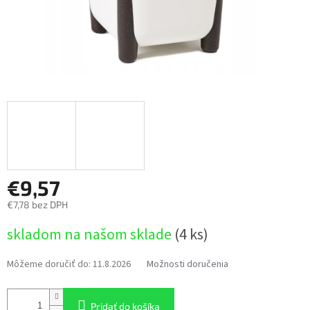
€9,57
€7,78 bez DPH
Jednotková
skladom na našom sklade
(4 ks)
cena:
Môžeme doručiť do:
11.8.2026
Možnosti doručenia
Pridať do košíka