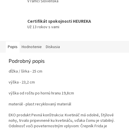
V rámci Slovenska
Certifikát spokojnosti HEUREKA
Už 13 rokov s vami
Popis
Hodnotenie
Diskusia
Podrobný popis
dĺžka / šírka - 25 cm
výška - 23,2 cm
výška od roštu po hornú hranu 19,8cm
materiál - plast recyklovaný materiál
EKO produkt Pevná konštrukcia: Kvetináč má odolné, štýlové
nohy, trvalo pripevnené ku kvetináču, vďaka čomu je stabilný.
Odolnosť voči poveternostným vplyvom: Črepník Frida je