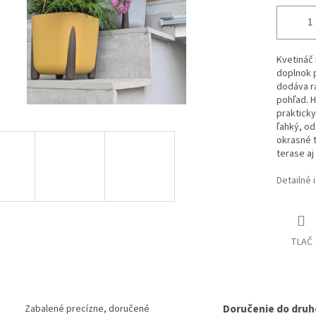
Kvetináč 
doplnok p
dodáva ra
pohľad. H
prakticky
ľahký, od
okrasné t
terase aj 
Detailné 
TLAČ
Doručenie do druh
Zabalené precízne, doručené