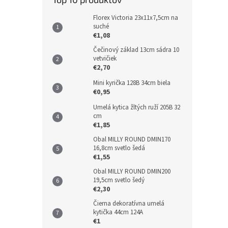
Florex Victoria 23x11x7,5cm na
suché
€1,08
Čečinový základ 13cm sádra 10
vetvičiek
€2,70
Mini kyrička 128B 34cm biela
€0,95
Umelá kytica žltých ruží 205B 32
cm
€1,85
Obal MILLY ROUND DMIN170
16,8cm svetlo šedá
€1,55
Obal MILLY ROUND DMIN200
19,5cm svetlo šedý
€2,30
Čierna dekoratívna umelá
kytička 44cm 124A
€1