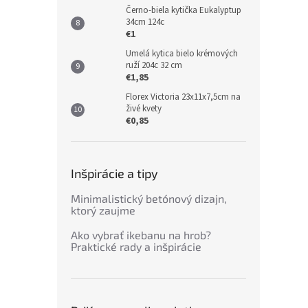
Černo-biela kytička Eukalyptup
34cm 124c
€1
Umelá kytica bielo krémových
ruží 204c 32 cm
€1,85
Florex Victoria 23x11x7,5cm na
živé kvety
€0,85
Inšpirácie a tipy
Minimalistický betónový dizajn,
ktorý zaujme
Ako vybrať ikebanu na hrob?
Praktické rady a inšpirácie