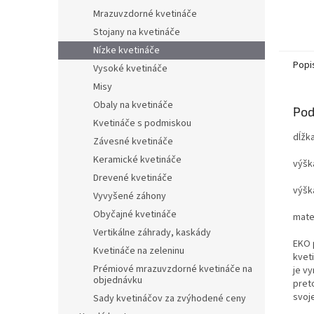
Mrazuvzdorné kvetináče
Stojany na kvetináče
Nízke kvetináče
Popi
Vysoké kvetináče
Misy
Obaly na kvetináče
Pod
Kvetináče s podmiskou
dĺžka
Závesné kvetináče
Keramické kvetináče
výšk
Drevené kvetináče
výšk
Vyvyšené záhony
Obyčajné kvetináče
mater
Vertikálne záhrady, kaskády
EKO 
Kvetináče na zeleninu
kvet
Prémiové mrazuvzdorné kvetináče na
je v
objednávku
pret
svoj
Sady kvetináčov za zvýhodené ceny