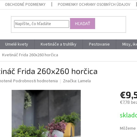
OBCHODNÉ PODMIENKY
PODMIENKY OCHRANY OSOBNÝCH ÚDAJOV
HĽADAŤ
Umelé kvety
Kvetináče a truhlíky
Pestovanie
Misy, i
Kvetináč Frida 260x260 horčica
ináč Frida 260x260 horčica
né
notené
Podrobnosti hodnotenia
Značka:
Lamela
nie
€9,
u
€7,78 be
Jednotk
sklad
cena:
iek.
Môžeme d