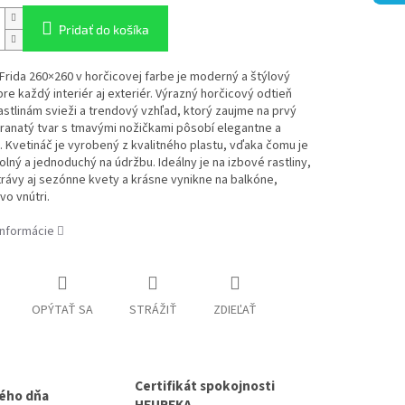
Pridať do košíka
Frida 260×260 v horčicovej farbe je moderný a štýlový
re každý interiér aj exteriér. Výrazný horčicový odtieň
stlinám svieži a trendový vzhľad, ktorý zaujme na prvý
ranatý tvar s tmavými nožičkami pôsobí elegantne a
. Kvetináč je vyrobený z kvalitného plastu, vďaka čomu je
olný a jednoduchý na údržbu. Ideálny je na izbové rastliny,
rávy aj sezónne kvety a krásne vynikne na balkóne,
vo vnútri.
informácie
OPÝTAŤ SA
STRÁŽIŤ
ZDIEĽAŤ
Certifikát spokojnosti
ého dňa