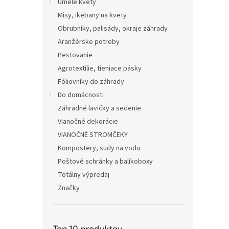
Umelé kvety
Misy, ikebany na kvety
Obrubníky, palisády, okraje záhrady
Aranžérske potreby
Pestovanie
Agrotextílie, tieniace pásky
Fóliovníky do záhrady
Do domácnosti
Záhradné lavičky a sedenie
Vianočné dekorácie
VIANOČNÉ STROMČEKY
Kompostery, sudy na vodu
Poštové schránky a balíkoboxy
Totálny výpredaj
Značky
Top 10 produktov