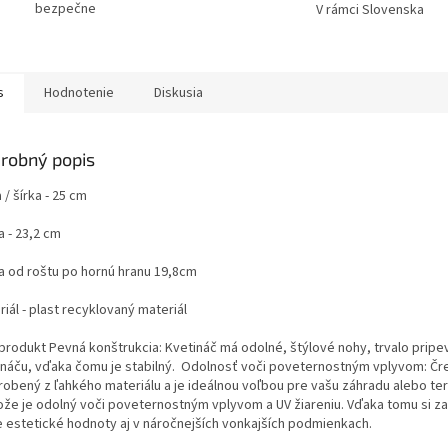
bezpečne
V rámci Slovenska
s
Hodnotenie
Diskusia
robný popis
 / šírka - 25 cm
a - 23,2 cm
a od roštu po hornú hranu 19,8cm
iál - plast recyklovaný materiál
produkt Pevná konštrukcia: Kvetináč má odolné, štýlové nohy, trvalo prip
ináču, vďaka čomu je stabilný. Odolnosť voči poveternostným vplyvom: Čre
yrobený z ľahkého materiálu a je ideálnou voľbou pre vašu záhradu alebo te
ože je odolný voči poveternostným vplyvom a UV žiareniu. Vďaka tomu si z
e estetické hodnoty aj v náročnejších vonkajších podmienkach.