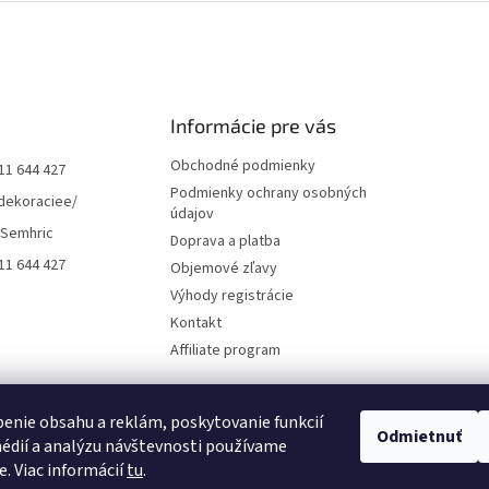
Informácie pre vás
Obchodné podmienky
11 644 427
Podmienky ochrany osobných
dekoraciee/
údajov
 Semhric
Doprava a platba
11 644 427
Objemové zľavy
Výhody registrácie
Kontakt
Affiliate program
enie obsahu a reklám, poskytovanie funkcií
Odmietnuť
édií a analýzu návštevnosti používame
e. Viac informácií
tu
.