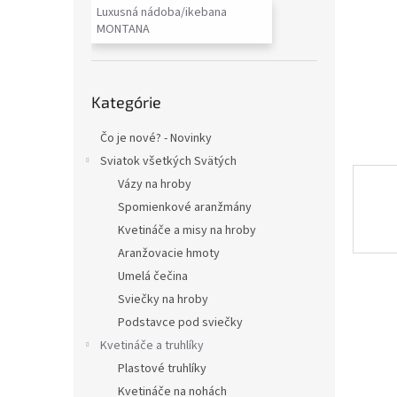
Luxusná nádoba/ikebana
MONTANA
Preskočiť
Kategórie
kategórie
Čo je nové? - Novinky
Sviatok všetkých Svätých
Vázy na hroby
Spomienkové aranžmány
Kvetináče a misy na hroby
Aranžovacie hmoty
Umelá čečina
Sviečky na hroby
Podstavce pod sviečky
Kvetináče a truhlíky
Plastové truhlíky
Kvetináče na nohách