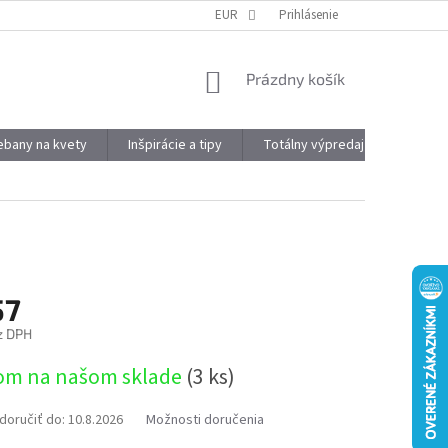
DOPRAVA A PLATBA
OBJEMOVÉ ZĽAVY
EUR
Prihlásenie
VÝHODY REGISTRÁCIE
NÁKUPNÝ
Prázdny košík
KOŠÍK
kebany na kvety
Inšpirácie a tipy
Totálny výpredaj
Značky
57
z DPH
ová
om na našom sklade
(3 ks)
oručiť do:
10.8.2026
Možnosti doručenia