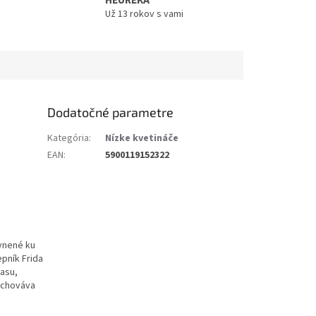
HEUREKA
Už 13 rokov s vami
Dodatočné parametre
Kategória
:
Nízke kvetináče
EAN
:
5900119152322
evnené ku
pník Frida
rasu,
achováva