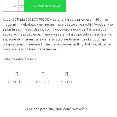
Pridať do košíka
Kvetináč Frida 260 ECO WOOD v zelenej farbe s priemerom 26 cm je
moderným a ekologickým riešením pre pestovanie rastlín. Vyrobený je
z plastu s prímesou dreva, čo mu dodáva prírodný vzhľad a zároveň
šetrí životné prostredie. Trendová zelená farba pôsobí sviežo a ľahko
zapadne do interiéru aj exteriéru. Stabilné tmavé nožičky dopĺňajú
dizajn a zaručujú pevnosť. Ideálny na izbové rastliny, bylinky, okrasné
trávy aj kvety na balkóne či terase.
Detailné informácie
OPÝTAŤ SA
STRÁŽIŤ
ZDIEĽAŤ
Zabalené precízne, doručené bezpečne