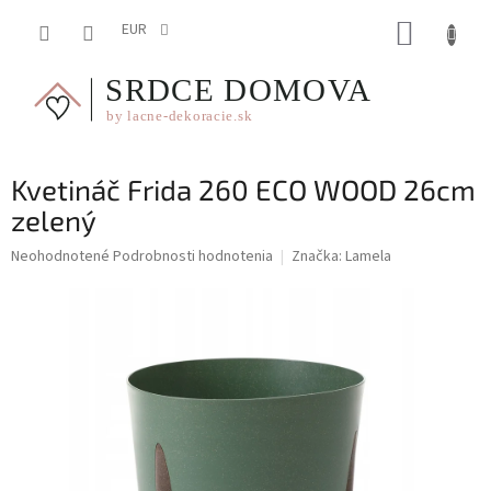
Prejsť
NÁKUP
na
EUR
obsah
KOŠÍK
Kvetináč Frida 260 ECO WOOD 26cm
zelený
Priemerné
Neohodnotené
Podrobnosti hodnotenia
Značka:
Lamela
hodnotenie
produktu
je
0,0
z
5
hviezdičiek.