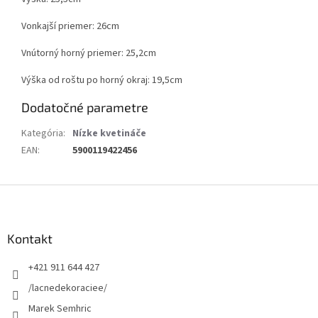
Vonkajší priemer: 26cm
Vnútorný horný priemer: 25,2cm
Výška od roštu po horný okraj: 19,5cm
Dodatočné parametre
Kategória
:
Nízke kvetináče
EAN
:
5900119422456
Z
á
p
ä
Kontakt
t
+421 911 644 427
i
e
/lacnedekoraciee/
Marek Semhric