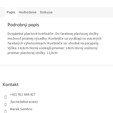
Popis
Hodnotenie
Diskusia
Podrobný popis
Dvojdielné plastové kvetináče . Do farebnej plastovej vložky
možnosť priamej výsadby. Kvetináče sa vyrábajú vo viacerých
farebných vyhotoveniach. Kvetináče sú vhodné na parapety.
Výška: 14,8cm Horný vonkajší priemer: 14cm Horný vnútorný
priemer plastovej vložky: 12,8cm
Z
á
p
ä
Kontakt
t
+421 911 644 427
i
e
/lacnedekoraciee/
Marek Semhric