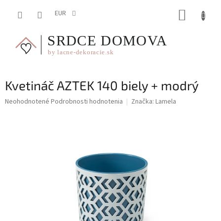
Prejsť
NÁKUP
na
EUR
obsah
KOŠÍK
Kvetináč AZTEK 140 biely + modrý
Priemerné
Neohodnotené
Podrobnosti hodnotenia
Značka:
Lamela
hodnotenie
produktu
je
0,0
z
5
hviezdičiek.