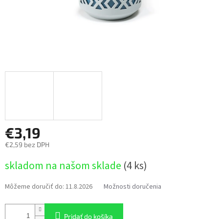
€3,19
€2,59 bez DPH
Jednotková
skladom na našom sklade
(4 ks)
cena:
Môžeme doručiť do:
11.8.2026
Možnosti doručenia
Pridať do košíka