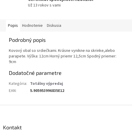
Už 13 rokov s vami
Popis
Hodnotenie
Diskusia
Podrobný popis
Kovový obal so srdiečkami. Krásne vynikne na skrinke,alebo
parapete. Výška: 12cm Horný priemr 12,5cm Spodný priemer:
9cm
Dodatočné parametre
Kategória
:
Totálny výpredaj
EAN
:
5.905953996835E12
Z
á
p
ä
Kontakt