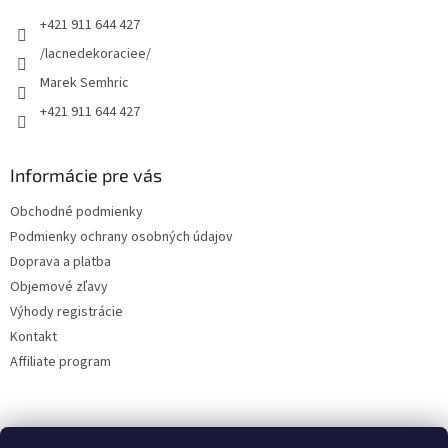
t
+421 911 644 427
i
e
/lacnedekoraciee/
Marek Semhric
+421 911 644 427
Informácie pre vás
Obchodné podmienky
Podmienky ochrany osobných údajov
Doprava a platba
Objemové zľavy
Výhody registrácie
Kontakt
Affiliate program