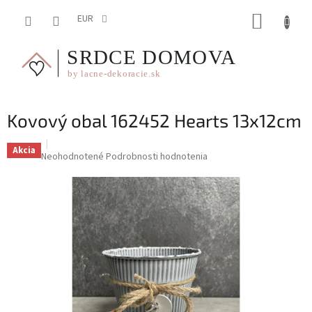
Prejsť
NÁKUP
na
EUR
obsah
KOŠÍK
Kovový obal 162452 Hearts 13x12cm
Akcia
Priemerné
Neohodnotené
Podrobnosti hodnotenia
hodnotenie
produktu
je
0,0
z
5
hviezdičiek.