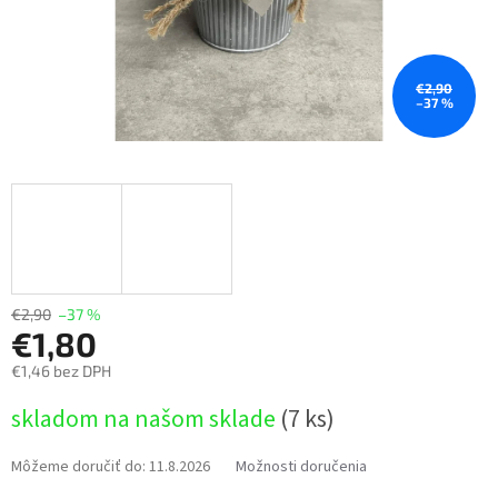
€2,90
–37 %
€2,90
–37 %
€1,80
€1,46 bez DPH
Jednotková
skladom na našom sklade
(7 ks)
cena:
Môžeme doručiť do:
11.8.2026
Možnosti doručenia