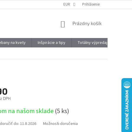
DOPRAVA A PLATBA
OBJEMOVÉ ZĽAVY
EUR
Prihlásenie
VÝHODY REGISTRÁCIE
NÁKUPNÝ
Prázdny košík
KOŠÍK
kebany na kvety
Inšpirácie a tipy
Totálny výpredaj
Značky
90
ez DPH
ová
om na našom sklade
(5 ks)
oručiť do:
11.8.2026
Možnosti doručenia