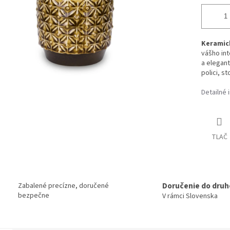
Keramick
vášho int
a elegant
polici, s
Detailné 
TLAČ
Doručenie do druh
Zabalené precízne, doručené
bezpečne
V rámci Slovenska