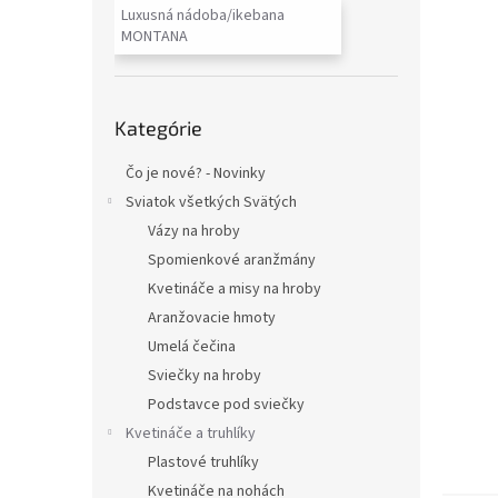
Luxusná nádoba/ikebana
MONTANA
Preskočiť
Kategórie
kategórie
Čo je nové? - Novinky
Sviatok všetkých Svätých
Vázy na hroby
Spomienkové aranžmány
Kvetináče a misy na hroby
Aranžovacie hmoty
Umelá čečina
Sviečky na hroby
Podstavce pod sviečky
Kvetináče a truhlíky
Plastové truhlíky
Kvetináče na nohách