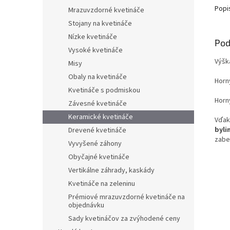
Popi
Mrazuvzdorné kvetináče
Stojany na kvetináče
Nízke kvetináče
Pod
Vysoké kvetináče
Výšk
Misy
Obaly na kvetináče
Horn
Kvetináče s podmiskou
Horn
Závesné kvetináče
Keramické kvetináče
Vďak
byli
Drevené kvetináče
zabe
Vyvyšené záhony
Obyčajné kvetináče
Vertikálne záhrady, kaskády
Kvetináče na zeleninu
Prémiové mrazuvzdorné kvetináče na
objednávku
Sady kvetináčov za zvýhodené ceny