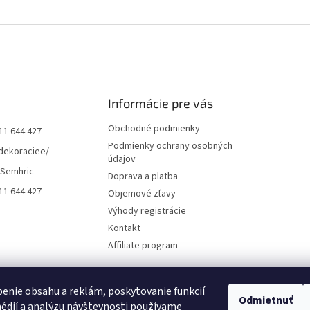
Informácie pre vás
Obchodné podmienky
11 644 427
Podmienky ochrany osobných
dekoraciee/
údajov
 Semhric
Doprava a platba
11 644 427
Objemové zľavy
Výhody registrácie
Kontakt
Affiliate program
enie obsahu a reklám, poskytovanie funkcií
Odmietnuť
édií a analýzu návštevnosti používame