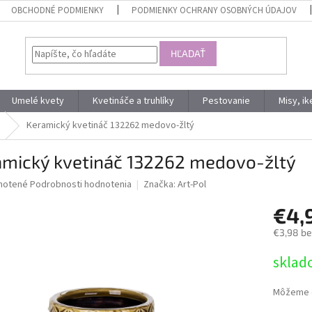
OBCHODNÉ PODMIENKY
PODMIENKY OCHRANY OSOBNÝCH ÚDAJOV
HĽADAŤ
Umelé kvety
Kvetináče a truhlíky
Pestovanie
Misy, i
Keramický kvetináč 132262 medovo-žltý
amický kvetináč 132262 medovo-žltý
né
notené
Podrobnosti hodnotenia
Značka:
Art-Pol
nie
€4,
u
€3,98 b
Jednotk
sklad
cena:
iek.
Môžeme d