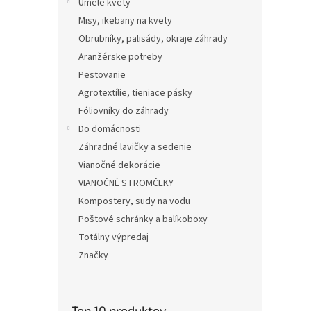
Umelé kvety
Misy, ikebany na kvety
Obrubníky, palisády, okraje záhrady
Aranžérske potreby
Pestovanie
Agrotextílie, tieniace pásky
Fóliovníky do záhrady
Do domácnosti
Záhradné lavičky a sedenie
Vianočné dekorácie
VIANOČNÉ STROMČEKY
Kompostery, sudy na vodu
Poštové schránky a balíkoboxy
Totálny výpredaj
Značky
Top 10 produktov