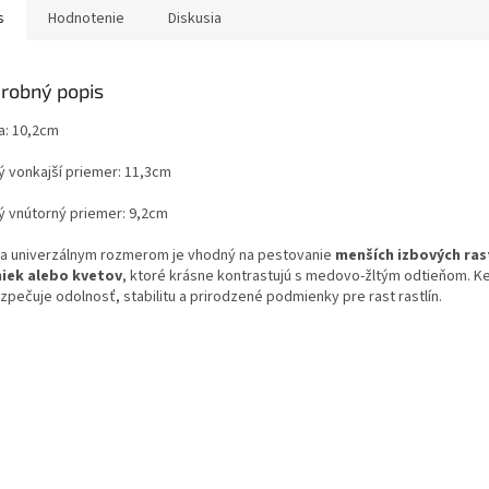
s
Hodnotenie
Diskusia
robný popis
a: 10,2cm
ý vonkajší priemer: 11,3cm
ý vnútorný priemer: 9,2cm
a univerzálnym rozmerom je vhodný na pestovanie
menších izbových rast
niek alebo kvetov
, ktoré krásne kontrastujú s medovo-žltým odtieňom. K
zpečuje odolnosť, stabilitu a prirodzené podmienky pre rast rastlín.