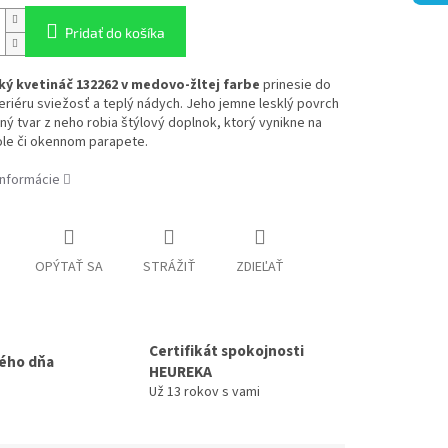
Pridať do košíka
ý kvetináč 132262 v medovo-žltej farbe
prinesie do
eriéru sviežosť a teplý nádych. Jeho jemne lesklý povrch
ný tvar z neho robia štýlový doplnok, ktorý vynikne na
tole či okennom parapete.
informácie
OPÝTAŤ SA
STRÁŽIŤ
ZDIEĽAŤ
Certifikát spokojnosti
ého dňa
HEUREKA
Už 13 rokov s vami