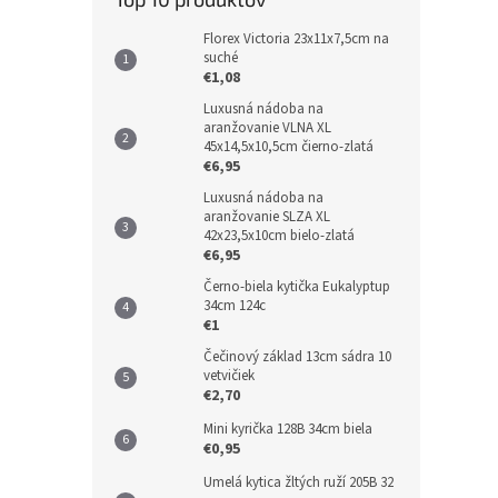
Florex Victoria 23x11x7,5cm na
suché
€1,08
Luxusná nádoba na
aranžovanie VLNA XL
45x14,5x10,5cm čierno-zlatá
€6,95
Luxusná nádoba na
aranžovanie SLZA XL
42x23,5x10cm bielo-zlatá
€6,95
Černo-biela kytička Eukalyptup
34cm 124c
€1
Čečinový základ 13cm sádra 10
vetvičiek
€2,70
Mini kyrička 128B 34cm biela
€0,95
Umelá kytica žltých ruží 205B 32