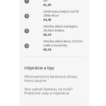
cm
€1,85
Umelá kytica bielych ruží 9X
2956A 44 cm
€4,45
Vetvička silikón Eukalyptus
25x34cm bielena
€0,39
Vetvička silikón Breza 27x37cm
svetlé a tmavé listy
€0,38
Inšpirácie a tipy
Minimalistický betónový dizajn,
ktorý zaujme
Ako vybrať ikebanu na hrob?
Praktické rady a inšpirácie