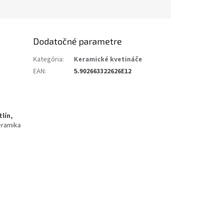
Dodatočné parametre
Kategória
:
Keramické kvetináče
EAN
:
5.902663322626E12
lín,
eramika