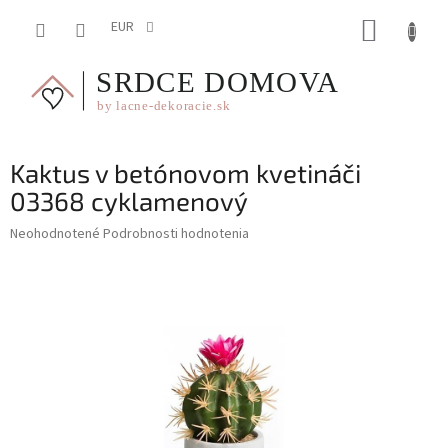
Prejsť
NÁKUP
na
EUR
obsah
KOŠÍK
Kaktus v betónovom kvetináči
03368 cyklamenový
Priemerné
Neohodnotené
Podrobnosti hodnotenia
hodnotenie
produktu
je
0,0
z
5
hviezdičiek.