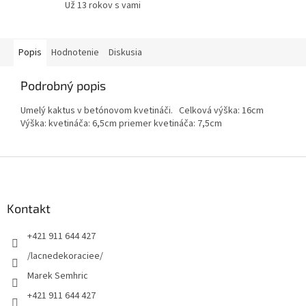
Už 13 rokov s vami
Popis
Hodnotenie
Diskusia
Podrobný popis
Umelý kaktus v betónovom kvetináči. Celková výška: 16cm
Výška: kvetináča: 6,5cm priemer kvetináča: 7,5cm
Z
á
p
ä
Kontakt
t
+421 911 644 427
i
e
/lacnedekoraciee/
Marek Semhric
+421 911 644 427