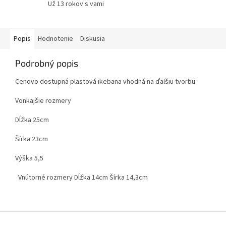
Už 13 rokov s vami
Popis
Hodnotenie
Diskusia
Podrobný popis
Cenovo dostupná plastová ikebana vhodná na ďalšiu tvorbu.
Vonkajšie rozmery
Dĺžka 25cm
Šírka 23cm
Výška 5,5
Vnútorné rozmery Dĺžka 14cm Šírka 14,3cm
Z