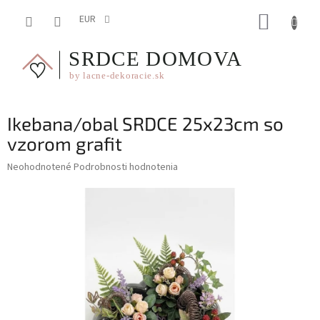
Prejsť
NÁKUP
na
EUR
obsah
KOŠÍK
Ikebana/obal SRDCE 25x23cm so
vzorom grafit
Priemerné
Neohodnotené
Podrobnosti hodnotenia
hodnotenie
produktu
je
0,0
z
5
hviezdičiek.