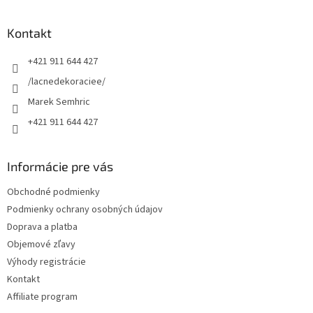
á
p
ä
Kontakt
t
+421 911 644 427
i
e
/lacnedekoraciee/
Marek Semhric
+421 911 644 427
Informácie pre vás
Obchodné podmienky
Podmienky ochrany osobných údajov
Doprava a platba
Objemové zľavy
Výhody registrácie
Kontakt
Affiliate program