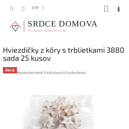
Prejsť
NÁKUP
na
EUR
obsah
KOŠÍK
Hviezdičky z kôry s trblietkami 3880
sada 25 kusov
Akcia
Priemerné
Neohodnotené
Podrobnosti hodnotenia
hodnotenie
produktu
je
0,0
z
5
hviezdičiek.