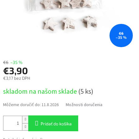
€6
–35 %
€6
–35 %
€3,90
€3,17 bez DPH
Jednotková
skladom na našom sklade
(5 ks)
cena:
Môžeme doručiť do:
11.8.2026
Možnosti doručenia
Pridať do košíka