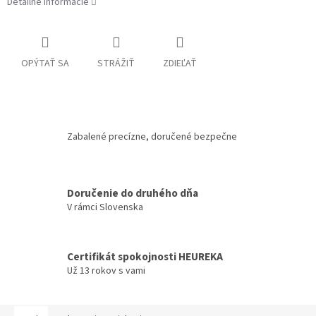
Detailné informácie
OPÝTAŤ SA
STRÁŽIŤ
ZDIEĽAŤ
Zabalené precízne, doručené bezpečne
Doručenie do druhého dňa
V rámci Slovenska
Certifikát spokojnosti HEUREKA
Už 13 rokov s vami