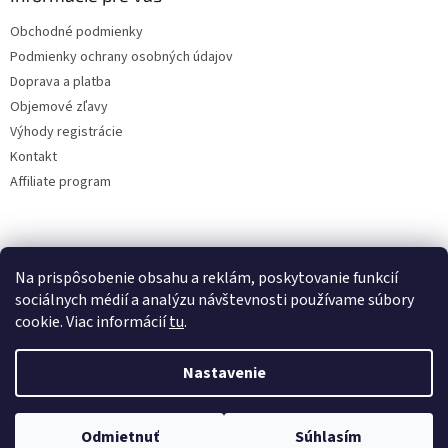
Obchodné podmienky
Podmienky ochrany osobných údajov
Doprava a platba
Objemové zľavy
Výhody registrácie
Kontakt
Affiliate program
Na prispôsobenie obsahu a reklám, poskytovanie funkcií
sociálnych médií a analýzu návštevnosti používame súbory
cookie. Viac informácií
tu
.
Vytvoril Shoptet
Nastavenie
Copyright 2026
lacne-dekoracie.sk
. Všetky práva vyhradené.
Odmietnuť
Súhlasím
Upraviť nastavenie cookies