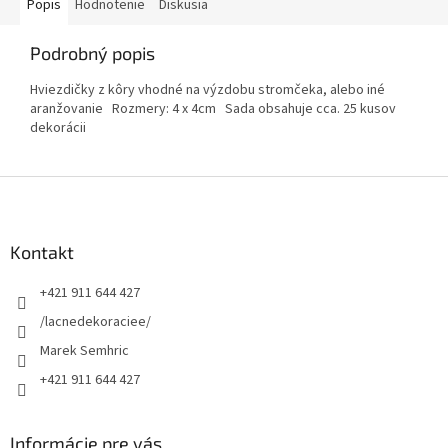
Popis
Hodnotenie
Diskusia
Podrobný popis
Hviezdičky z kôry vhodné na výzdobu stromčeka, alebo iné
aranžovanie Rozmery: 4 x 4cm Sada obsahuje cca. 25 kusov
dekorácii
Z
á
p
ä
Kontakt
t
+421 911 644 427
i
e
/lacnedekoraciee/
Marek Semhric
+421 911 644 427
Informácie pre vás