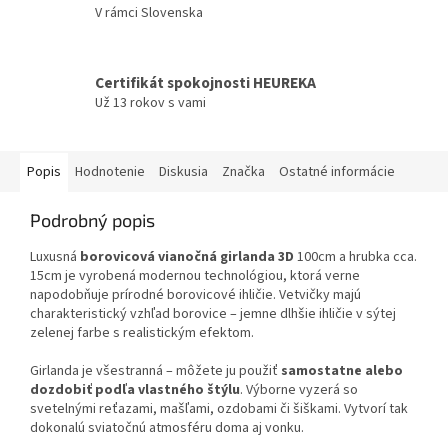
V rámci Slovenska
Certifikát spokojnosti HEUREKA
Už 13 rokov s vami
Popis
Hodnotenie
Diskusia
Značka
Ostatné informácie
Podrobný popis
Luxusná
borovicová vianočná girlanda 3D
100cm a hrubka cca.
15cm je vyrobená modernou technológiou, ktorá verne
napodobňuje prírodné borovicové ihličie. Vetvičky majú
charakteristický vzhľad borovice – jemne dlhšie ihličie v sýtej
zelenej farbe s realistickým efektom.
Girlanda je všestranná – môžete ju použiť
samostatne alebo
dozdobiť podľa vlastného štýlu
. Výborne vyzerá so
svetelnými reťazami, mašľami, ozdobami či šiškami. Vytvorí tak
dokonalú sviatočnú atmosféru doma aj vonku.