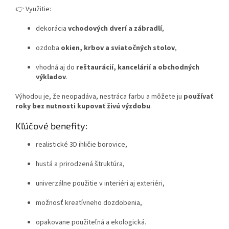
👉 Využitie:
dekorácia
vchodových dverí a zábradlí
,
ozdoba
okien, krbov a sviatočných stolov
,
vhodná aj do
reštaurácií, kancelárií a obchodných
výkladov
.
Výhodou je, že neopadáva, nestráca farbu a môžete ju
používať
roky bez nutnosti kupovať živú výzdobu
.
Kľúčové benefity:
realistické 3D ihličie borovice,
hustá a prirodzená štruktúra,
univerzálne použitie v interiéri aj exteriéri,
možnosť kreatívneho dozdobenia,
opakovane použiteľná a ekologická.