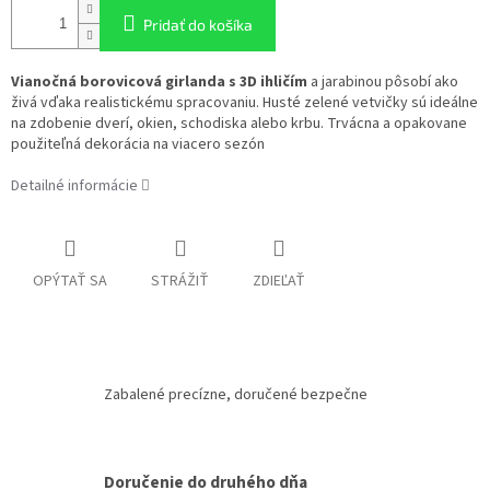
Pridať do košíka
Vianočná borovicová girlanda s 3D ihličím
a jarabinou pôsobí ako
živá vďaka realistickému spracovaniu. Husté zelené vetvičky sú ideálne
na zdobenie dverí, okien, schodiska alebo krbu. Trvácna a opakovane
použiteľná dekorácia na viacero sezón
Detailné informácie
OPÝTAŤ SA
STRÁŽIŤ
ZDIEĽAŤ
Zabalené precízne, doručené bezpečne
Doručenie do druhého dňa