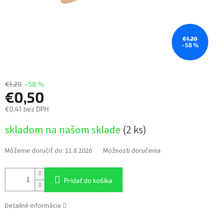
€1,20
–58 %
€1,20
–58 %
€0,50
€0,41 bez DPH
Jednotková
skladom na našom sklade
(2 ks)
cena:
Môžeme doručiť do:
11.8.2026
Možnosti doručenia
Pridať do košíka
Detailné informácie