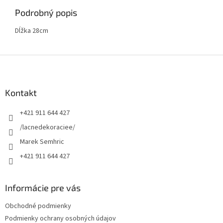
Podrobný popis
Dĺžka 28cm
Z
á
p
ä
Kontakt
t
+421 911 644 427
i
e
/lacnedekoraciee/
Marek Semhric
+421 911 644 427
Informácie pre vás
Obchodné podmienky
Podmienky ochrany osobných údajov