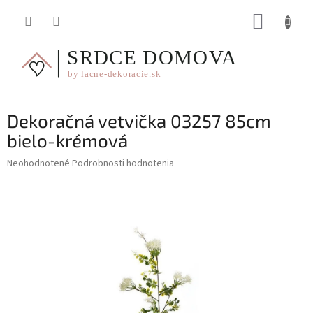
Prejsť
NÁKUP
na
obsah
KOŠÍK
Dekoračná vetvička 03257 85cm
bielo-krémová
Priemerné
Neohodnotené
Podrobnosti hodnotenia
hodnotenie
produktu
je
0,0
z
5
hviezdičiek.