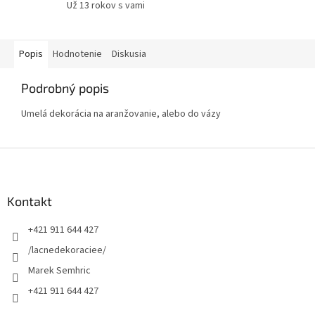
Už 13 rokov s vami
Popis
Hodnotenie
Diskusia
Podrobný popis
Umelá dekorácia na aranžovanie, alebo do vázy
Z
á
p
ä
Kontakt
t
+421 911 644 427
i
e
/lacnedekoraciee/
Marek Semhric
+421 911 644 427