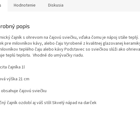
s
Hodnotenie
Diskusia
robný popis
mický čajník s ohrevom na čajovú sviečku, vďaka čomu je nápoj stále teplý. 
ek pre milovníkov kávy, alebo čaju Vyrobené z kvalitnej glazovanej keramik
milovníkov teplého čaju alebo kávy Podstavec so sviečkou slúži ako ohrieva
uje teplú teplotu. Vhodné do umývačky riadu.
ita čajníka 1l
ová výška 21 cm
 obsahuje čajovú sviečku
čný čajník ozdobí aj váš stôl Skvelý nápad na darček