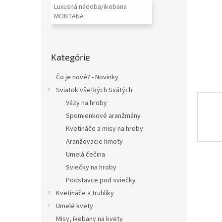
Luxusná nádoba/ikebana
MONTANA
Preskočiť
Kategórie
kategórie
Čo je nové? - Novinky
Sviatok všetkých Svätých
Vázy na hroby
Spomienkové aranžmány
Kvetináče a misy na hroby
Aranžovacie hmoty
Umelá čečina
Sviečky na hroby
Podstavce pod sviečky
Kvetináče a truhlíky
Umelé kvety
Misy, ikebany na kvety