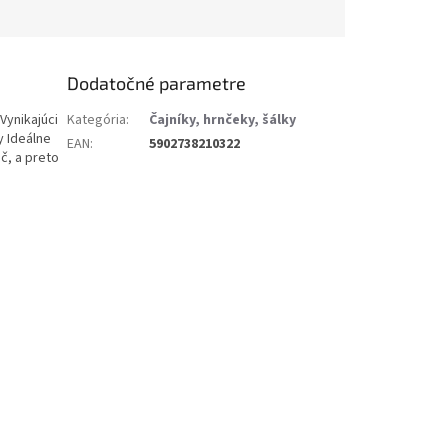
Dodatočné parametre
Vynikajúci
Kategória
:
Čajníky, hrnčeky, šálky
y Ideálne
EAN
:
5902738210322
č, a preto