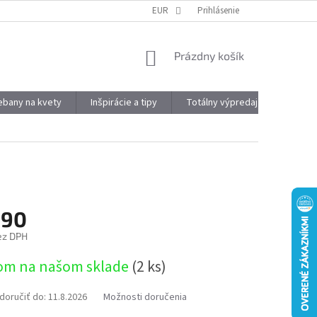
DOPRAVA A PLATBA
OBJEMOVÉ ZĽAVY
EUR
Prihlásenie
VÝHODY REGISTRÁCIE
NÁKUPNÝ
Prázdny košík
KOŠÍK
kebany na kvety
Inšpirácie a tipy
Totálny výpredaj
Značky
,90
ez DPH
ová
om na našom sklade
(2 ks)
oručiť do:
11.8.2026
Možnosti doručenia