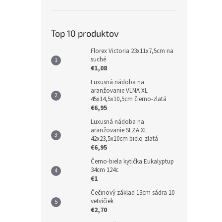
Top 10 produktov
Florex Victoria 23x11x7,5cm na
suché
€1,08
Luxusná nádoba na
aranžovanie VLNA XL
45x14,5x10,5cm čierno-zlatá
€6,95
Luxusná nádoba na
aranžovanie SLZA XL
42x23,5x10cm bielo-zlatá
€6,95
Černo-biela kytička Eukalyptup
34cm 124c
€1
Čečinový základ 13cm sádra 10
vetvičiek
€2,70