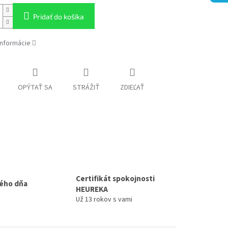
Pridať do košíka
informácie
OPÝTAŤ SA
STRÁŽIŤ
ZDIEĽAŤ
Certifikát spokojnosti
ého dňa
HEUREKA
Už 13 rokov s vami