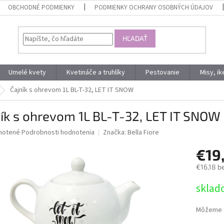
OBCHODNÉ PODMIENKY
PODMIENKY OCHRANY OSOBNÝCH ÚDAJOV
HĽADAŤ
Umelé kvety
Kvetináče a truhlíky
Pestovanie
Misy, i
Čajník s ohrevom 1L BL-T-32, LET IT SNOW
ík s ohrevom 1L BL-T-32, LET IT SNOW
né
notené
Podrobnosti hodnotenia
Značka:
Bella Fiore
nie
€19
u
€16,18 b
Jednotk
sklad
cena:
iek.
Môžeme d