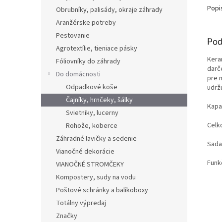
Popi
Obrubníky, palisády, okraje záhrady
Aranžérske potreby
Pestovanie
Pod
Agrotextílie, tieniace pásky
Kera
Fóliovníky do záhrady
darč
Do domácnosti
pre 
Odpadkové koše
udrž
Čajníky, hrnčeky, šálky
Kapac
Svietniky, lucerny
Celk
Rohože, koberce
Záhradné lavičky a sedenie
Sada
Vianočné dekorácie
Funk
VIANOČNÉ STROMČEKY
Kompostery, sudy na vodu
Poštové schránky a balíkoboxy
Totálny výpredaj
Značky