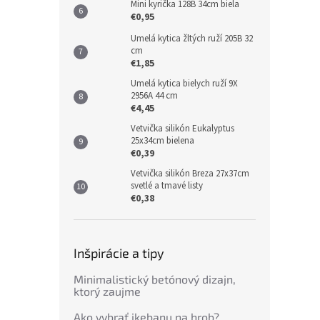
Mini kyrička 128B 34cm biela
€0,95
Umelá kytica žltých ruží 205B 32
cm
€1,85
Umelá kytica bielych ruží 9X
2956A 44 cm
€4,45
Vetvička silikón Eukalyptus
25x34cm bielena
€0,39
Vetvička silikón Breza 27x37cm
svetlé a tmavé listy
€0,38
Inšpirácie a tipy
Minimalistický betónový dizajn,
ktorý zaujme
Ako vybrať ikebanu na hrob?