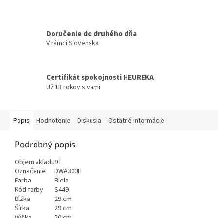
Doručenie do druhého dňa
V rámci Slovenska
Certifikát spokojnosti HEUREKA
Už 13 rokov s vami
Popis
Hodnotenie
Diskusia
Ostatné informácie
Podrobný popis
Objem vkladu
9 l
Označenie
DWA300H
Farba
Biela
Kód farby
S449
Dĺžka
29 cm
Šírka
29 cm
Výška
50 cm