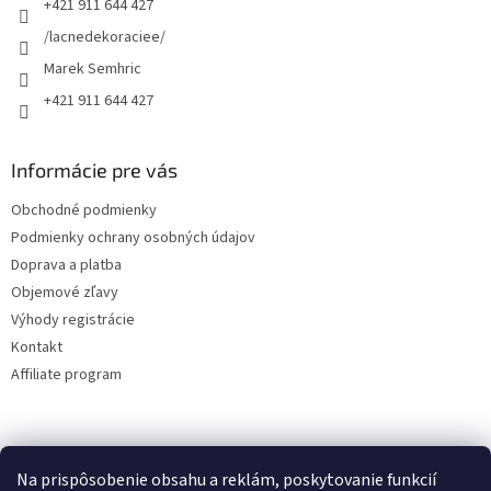
+421 911 644 427
i
e
/lacnedekoraciee/
Marek Semhric
+421 911 644 427
Informácie pre vás
Obchodné podmienky
Podmienky ochrany osobných údajov
Doprava a platba
Objemové zľavy
Výhody registrácie
Kontakt
Affiliate program
Na prispôsobenie obsahu a reklám, poskytovanie funkcií