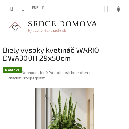
Prejsť
NÁKUP
na
EUR
obsah
KOŠÍK
Biely vysoký kvetináč WARIO
DWA300H 29x50cm
Novinka
Priemerné
Neohodnotené
Podrobnosti hodnotenia
hodnotenie
Značka:
Prosperplast
produktu
je
0,0
z
5
hviezdičiek.