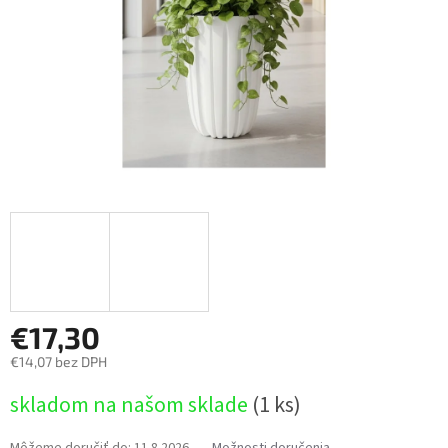
€17,30
€14,07 bez DPH
Jednotková
skladom na našom sklade
(1 ks)
cena:
Môžeme doručiť do:
11.8.2026
Možnosti doručenia