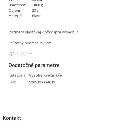
Hmotnosť
1860 g
Objem
23 l
Materiál
Plast
Rozmery plastovej vložky /pre výsadbu/
Vnútorný priemer 25,5cm
Výška: 22,3cm
Dodatočné parametre
Kategória
:
Vysoké kvetináče
EAN
:
5905197774619
Z
á
p
ä
Kontakt
t