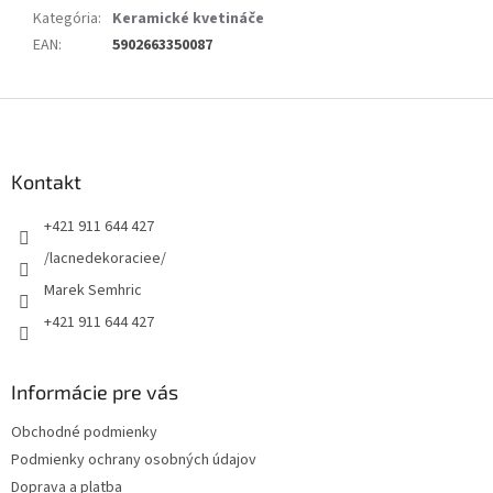
Kategória
:
Keramické kvetináče
EAN
:
5902663350087
Z
á
p
ä
Kontakt
t
+421 911 644 427
i
e
/lacnedekoraciee/
Marek Semhric
+421 911 644 427
Informácie pre vás
Obchodné podmienky
Podmienky ochrany osobných údajov
Doprava a platba