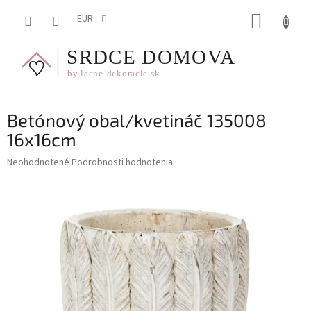
Prejsť
NÁKUP
na
EUR
obsah
KOŠÍK
Betónový obal/kvetináč 135008
16x16cm
Priemerné
Neohodnotené
Podrobnosti hodnotenia
hodnotenie
produktu
je
0,0
z
5
hviezdičiek.