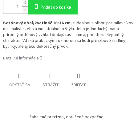
Pridať do košíka
Betónový obal/kvetináč 16×16 cm
je ideálnou voľbou pre milovníkov
minimalistického a industriálneho štýlu. Jeho jednoduchý tvar a
prírodný betónový vzhľad dodajú rastlinám aj priestoru elegantný
charakter. Vďaka praktickým rozmerom sa hodí pre izbové rastliny,
bylinky, ale aj ako dekoračný prvok.
Detailné informácie
OPÝTAŤ SA
STRÁŽIŤ
ZDIEĽAŤ
Zabalené precízne, doručené bezpečne