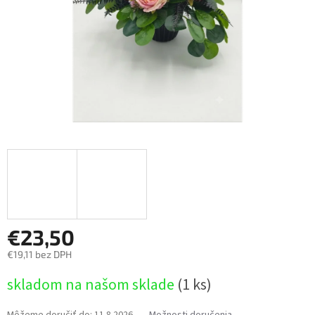
€23,50
€19,11 bez DPH
Jednotková
skladom na našom sklade
(1 ks)
cena:
Môžeme doručiť do:
11.8.2026
Možnosti doručenia