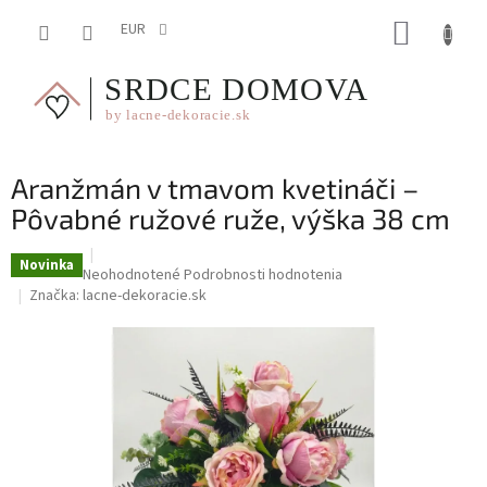
Prejsť
NÁKUP
na
EUR
obsah
KOŠÍK
Aranžmán v tmavom kvetináči –
Pôvabné ružové ruže, výška 38 cm
Novinka
Priemerné
Neohodnotené
Podrobnosti hodnotenia
hodnotenie
Značka:
lacne-dekoracie.sk
produktu
je
0,0
z
5
hviezdičiek.