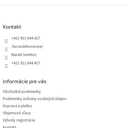
Z
á
p
ä
Kontakt
t
+421 911 644 427
i
e
/lacnedekoraciee/
Marek Semhric
+421 911 644 427
Informácie pre vás
Obchodné podmienky
Podmienky ochrany osobných údajov
Doprava a platba
Objemové zľavy
Výhody registrácie
Kontakt