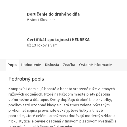
Doručenie do druhého dňa
V rámci Slovenska
Certifikát spokojnosti HEUREKA
Už 13 rokov s vami
Popis
Hodnotenie
Diskusia
Značka
Ostatné informácie
Podrobný popis
Kompozícii dominujú bohaté a bohato vrstvené ruže v jemných
ružových odtieňoch, ktoré na každom mieste piety pôsobia
veľmi nežne a dôstojne. Kvety dopĺňajú drobné biele kvietky,
podlhovasté ozdobné klasy a hustá zmes zelene. Výrazným
prvkom sú najmä previsnuté eukalyptové lístky a tmavé
papradie, ktoré celému aranžmánu dodávajú moderný vzhľad a
hĺbku. Kytica je pevne osadená v tmavom plastovom kvetináči s
elegantným vertikálnym vrúbkovaním.