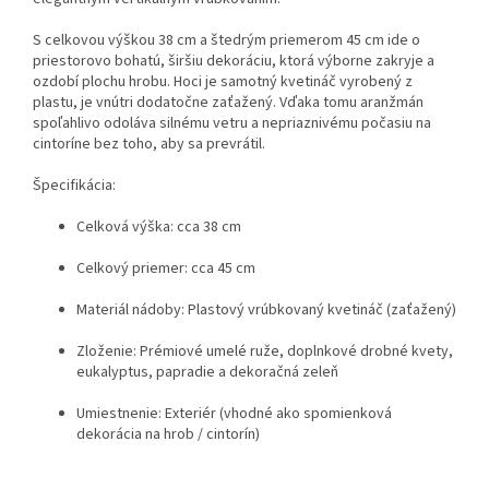
S celkovou výškou 38 cm a štedrým priemerom 45 cm ide o
priestorovo bohatú, širšiu dekoráciu, ktorá výborne zakryje a
ozdobí plochu hrobu. Hoci je samotný kvetináč vyrobený z
plastu, je vnútri dodatočne zaťažený. Vďaka tomu aranžmán
spoľahlivo odoláva silnému vetru a nepriaznivému počasiu na
cintoríne bez toho, aby sa prevrátil.
Špecifikácia:
Celková výška: cca 38 cm
Celkový priemer: cca 45 cm
Materiál nádoby: Plastový vrúbkovaný kvetináč (zaťažený)
Zloženie: Prémiové umelé ruže, doplnkové drobné kvety,
eukalyptus, papradie a dekoračná zeleň
Umiestnenie: Exteriér (vhodné ako spomienková
dekorácia na hrob / cintorín)