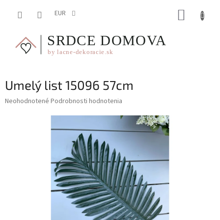
Prejsť
NÁKUP
na
EUR
obsah
KOŠÍK
Umelý list 15096 57cm
Priemerné
Neohodnotené
Podrobnosti hodnotenia
hodnotenie
produktu
je
0,0
z
5
hviezdičiek.