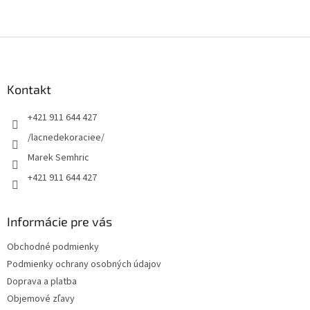
Z
á
p
ä
Kontakt
t
+421 911 644 427
i
e
/lacnedekoraciee/
Marek Semhric
+421 911 644 427
Informácie pre vás
Obchodné podmienky
Podmienky ochrany osobných údajov
Doprava a platba
Objemové zľavy