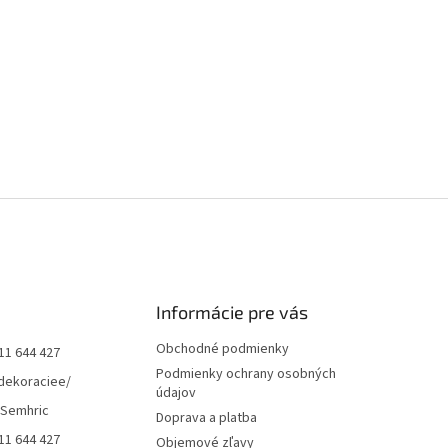
Informácie pre vás
Obchodné podmienky
11 644 427
Podmienky ochrany osobných
dekoraciee/
údajov
 Semhric
Doprava a platba
11 644 427
Objemové zľavy