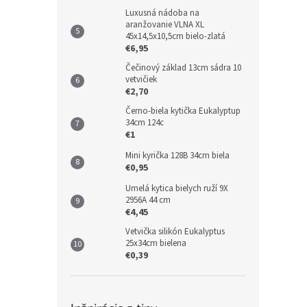
Luxusná nádoba na
aranžovanie VLNA XL
45x14,5x10,5cm bielo-zlatá
€6,95
Čečinový základ 13cm sádra 10
vetvičiek
€2,70
Černo-biela kytička Eukalyptup
34cm 124c
€1
Mini kyrička 128B 34cm biela
€0,95
Umelá kytica bielych ruží 9X
2956A 44 cm
€4,45
Vetvička silikón Eukalyptus
25x34cm bielena
€0,39