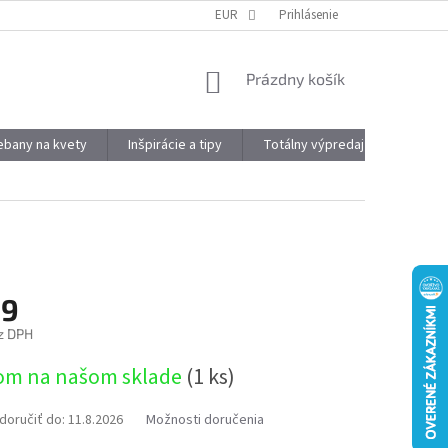
DOPRAVA A PLATBA
OBJEMOVÉ ZĽAVY
EUR
Prihlásenie
VÝHODY REGISTRÁCIE
NÁKUPNÝ
Prázdny košík
KOŠÍK
kebany na kvety
Inšpirácie a tipy
Totálny výpredaj
Značky
99
z DPH
ová
om na našom sklade
(1 ks)
oručiť do:
11.8.2026
Možnosti doručenia