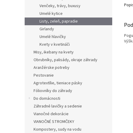
Popi
Venčeky, trávy, buxusy
Umelé kytice
Listy, zeleň, papradie
Pod
Girlandy
Pogu
Umelé hlavičky
Výšk
Kvety v kvetináči
Misy, ikebany na kvety
Obrubníky, palisády, okraje záhrady
Aranžérske potreby
Pestovanie
Agrotextílie, tieniace pásky
Fóliovníky do záhrady
Do domácnosti
Záhradné lavičky a sedenie
Vianočné dekorácie
VIANOČNÉ STROMČEKY
Kompostery, sudy na vodu