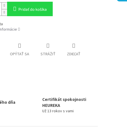
Pridať do košíka
ta
informácie
OPÝTAŤ SA
STRÁŽIŤ
ZDIEĽAŤ
Certifikát spokojnosti
ého dňa
HEUREKA
Už 13 rokov s vami