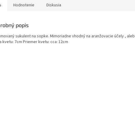
s
Hodnotenie
Diskusia
robný popis
movaný sukulent na sopke. Mimoriadne vhodný na aranžovacie účely , aleb
a kvetu: 7cm Priemer kvetu: cca: 12cm