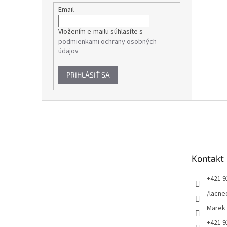
Email
Vložením e-mailu súhlasíte s
podmienkami ochrany osobných
údajov
PRIHLÁSIŤ SA
Z
á
p
ä
t
Kontakt
i
e
+421 9
/lacne
Marek
+421 9