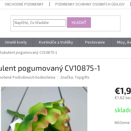
OBCHODNÉ PODMIENKY
PODMIENKY OCHRANY OSOBNÝCH ÚDAJOV
HĽADAŤ
Umelé kvety
Kvetináče a truhlíky
Pestovanie
Misy, i
Sukulent pogumovaný CV10875-1
ulent pogumovaný CV10875-1
né
notené
Podrobnosti hodnotenia
Značka:
Topgifts
nie
€1,
u
€1,62 be
Jednotk
sklad
cena:
iek.
Môžeme d