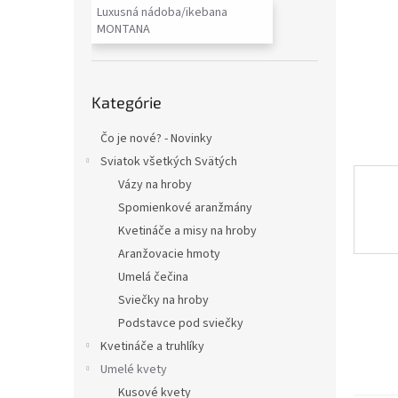
Luxusná nádoba/ikebana
MONTANA
Preskočiť
Kategórie
kategórie
Čo je nové? - Novinky
Sviatok všetkých Svätých
Vázy na hroby
Spomienkové aranžmány
Kvetináče a misy na hroby
Aranžovacie hmoty
Umelá čečina
Sviečky na hroby
Podstavce pod sviečky
Kvetináče a truhlíky
Umelé kvety
Kusové kvety