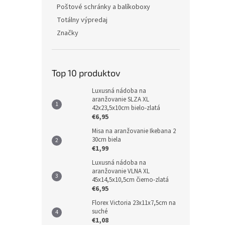
Poštové schránky a balíkoboxy
Totálny výpredaj
Značky
Top 10 produktov
Luxusná nádoba na
aranžovanie SLZA XL
42x23,5x10cm bielo-zlatá
€6,95
Misa na aranžovanie Ikebana 2
30cm biela
€1,99
Luxusná nádoba na
aranžovanie VLNA XL
45x14,5x10,5cm čierno-zlatá
€6,95
Florex Victoria 23x11x7,5cm na
suché
€1,08